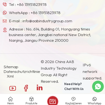
Ländern und Regionen geworden.
Tel :
+86 13951823978
WhatsApp :
+86 13951823978
E-mail :
info@aabindustrygroup.com
Adresse : No. 614, Building 01, Hongyang times
business center, Jiangbei national New District,
Nanjing, Jiangsu Province 210000
© 2026 China AAB
IPv6
Sitemap
Industry Technology
Datenschutzrichtlinie
network
Group All Right
Xml
supported.
Reserved.
Need Help?
Chat With Us
Heim
Produkte
Kontaktieren
WhatsApp