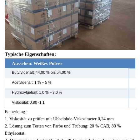
Typische Eigenschaften:
Aussehen: Weißes Pulver
Butyrylgehalt:
44,00 % bis 54,00 %
Fa
Acetylgehalt: 1 % – 5 %
Du
Hydroxylgehalt: 1,0 % – 3,0 %
Sä
Viskosität:
0,80~1,1
As
Bemerkung:
1. Viskosität zu prüfen mit Ubbelohde-Viskosimeter 0,24 mm
2. Lösung zum Testen von Farbe und Trübung: 20 % CAB, 80 %
Ethylacetat.