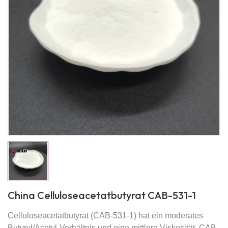
China Celluloseacetatbutyrat CAB-531-1
Celluloseacetatbutyrat (CAB-531-1) hat ein moderates
Butyryl/Acetyl-Verhältnis und eine mittlere Viskosität. CAB-