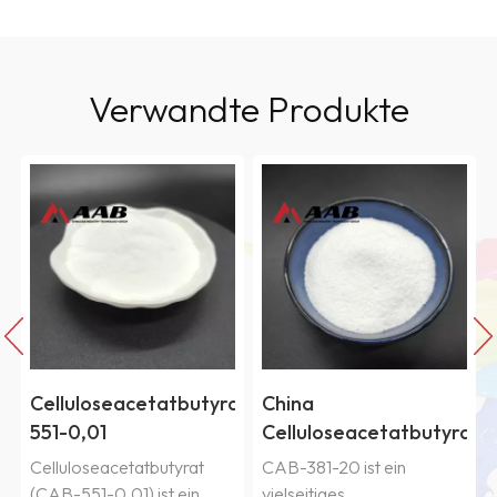
Verwandte Produkte
at
China
China
Celluloseacetatbutyrat
Celluloseacetatbutyrat
CAB-381-20
CAB-551-0.2
CAB-381-20 ist ein
Celluloseacetatbutyrat
vielseitiges
(CAB-551-0.2) ist ein