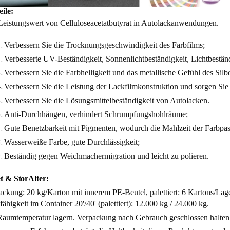
ile:
Leistungswert von Celluloseacetatbutyrat in Autolackanwendungen.
Verbessern Sie die Trocknungsgeschwindigkeit des Farbfilms;
Verbesserte UV-Beständigkeit, Sonnenlichtbeständigkeit, Lichtbeständ
Verbessern Sie die Farbhelligkeit und das metallische Gefühl des Silb
Verbessern Sie die Leistung der Lackfilmkonstruktion und sorgen Sie
Verbessern Sie die Lösungsmittelbeständigkeit von Autolacken.
Anti-Durchhängen, verhindert Schrumpfungshohlräume;
Gute Benetzbarkeit mit Pigmenten, wodurch die Mahlzeit der Farbpast
Wasserweiße Farbe, gute Durchlässigkeit;
Beständig gegen Weichmachermigration und leicht zu polieren.
et &
Stor
Alter:
ackung: 20 kg/Karton mit innerem PE-Beutel, palettiert: 6 Kartons/Lag
ähigkeit im Container 20'/40' (palettiert): 12.000 kg / 24.000 kg.
Raumtemperatur lagern. Verpackung nach Gebrauch geschlossen halten