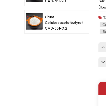
CAB-381-20
Nach
Über
China
T
Celluloseacetatbutyrat
Ce
CAB-551-0.2
Be