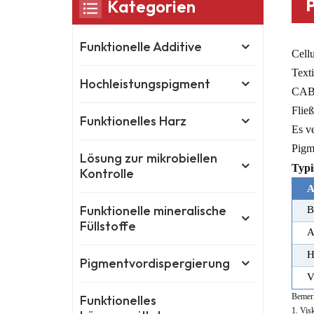
Kategorien
Funktionelle Additive
Cell
Texti
Hochleistungspigment
CAB w
Flie
Funktionelles Harz
Es ve
Pigm
Lösung zur mikrobiellen
Typi
Kontrolle
A
Funktionelle mineralische
B
Füllstoffe
A
H
Pigmentvordispergierung
V
Bemer
Funktionelles
1. Vis