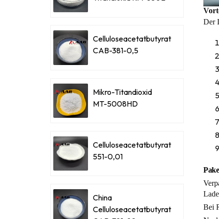
Vorte
Der 
Celluloseacetatbutyrat
CAB-381-0,5
Mikro-Titandioxid
MT-5008HD
Celluloseacetatbutyrat
551-0,01
Pak
Verp
Ladef
China
Bei 
Celluloseacetatbutyrat