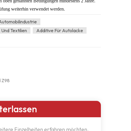
den oben genannten Bedingungen mindestens 2 Jahre.
rüfung weiterhin verwendet werden.
Automobilindustrie
 Und Textilien
Additive Für Autolacke
d Z98
terlassen
eitere Einzelheiten erfahren möchten,