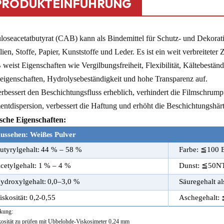
PRODUKTEINFÜHRUNG
uloseacetatbutyrat (CAB) kann als Bindemittel für Schutz- und Dekora
lien, Stoffe, Papier, Kunststoffe und Leder. Es ist ein weit verbreiteter
eist Eigenschaften wie Vergilbungsfreiheit, Flexibilität, Kältebeständ
ßeigenschaften, Hydrolysebeständigkeit und hohe Transparenz auf.
rbessert den Beschichtungsfluss erheblich, verhindert die Filmschrumpf
entdispersion, verbessert die Haftung und erhöht die Beschichtungshärt
sche Eigenschaften:
ussehen: Weißes Pulver
utyrylgehalt: 44 % – 58 %
Farbe: ≦100 E
cetylgehalt: 1 % – 4 %
Dunst: ≦50N
ydroxylgehalt: 0,0–3,0 %
Säuregehalt a
iskosität: 0,2-0,55
Aschegehalt:
kung:
kosität zu prüfen mit Ubbelohde-Viskosimeter 0,24 mm