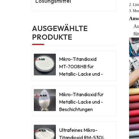
Lösungsmittel
2. Lös
3. Mes
Anw
Au
AUSGEWÄHLTE
fü
PRODUKTE
Mikro-Titandioxid
MT-7008HB für
Metallic-Lacke und -
Beschichtungen
Mikro-Titandioxid für
Metallic-Lacke und -
Beschichtungen
Ultrafeines Mikro-
Titandioxid RM-530L