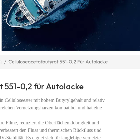
Celluloseacetatbutyrat 551-0,2 Für Autolacke
1
/
 551-0,2 für Autolacke
ein Celluloseester mit hohem Butyrylgehalt und
relativ
hlreichen Vernetzungsharzen kompatibel und hat eine
e Filme, reduziert die Oberflächenklebrigkeit und
verbessert den Fluss und thermischen Rückfluss und
-Stabilität. Es eignet sich für langlebige vernetzte