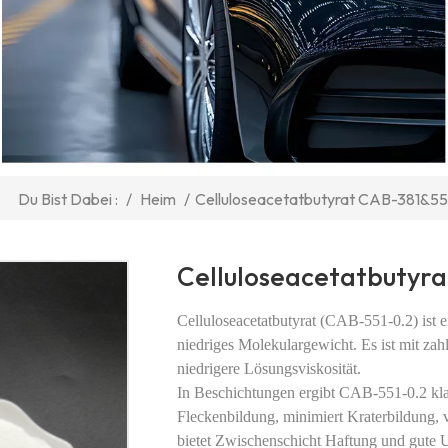
/
Heim
/
Celluloseacetatbutyrat CAB-381&55
Du Bist Dabei :
Celluloseacetatbutyrat
Celluloseacetatbutyrat (CAB-551-0.2) ist 
niedriges Molekulargewicht. Es ist mit za
niedrigere Lösungsviskosität.
In Beschichtungen ergibt CAB-551-0.2 klar
Fleckenbildung, minimiert Kraterbildung, 
bietet Zwischenschicht
Haftung und gute UV