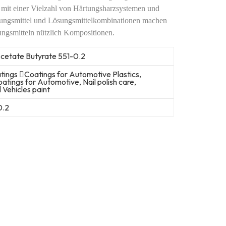
 mit einer Vielzahl von Härtungsharzsystemen und
ungsmittel und Lösungsmittelkombinationen machen
ungsmitteln nützlich
Kompositionen.
Acetate Butyrate 551-0.2
ngs Coatings for Automotive Plastics,
oatings for Automotive, Nail polish care,
Vehicles paint
0.2