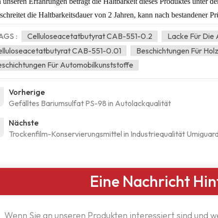
 unseren Erfahrungen beträgt die Haltbarkeit dieses Produktes unter 
schreitet die Haltbarkeitsdauer von 2 Jahren, kann nach bestandener P
AGS :
Celluloseacetatbutyrat CAB-551-0.2
Lacke Für Die 
lluloseacetatbutyrat CAB-551-0.01
Beschichtungen Für Holz
schichtungen Für Automobilkunststoffe
Vorherige
Gefälltes Bariumsulfat PS-98 in Autolackqualität
Nächste
Trockenfilm-Konservierungsmittel in Industriequalität Umiguar
Eine Nachricht Hin
Wenn Sie an unseren Produkten interessiert sind und w