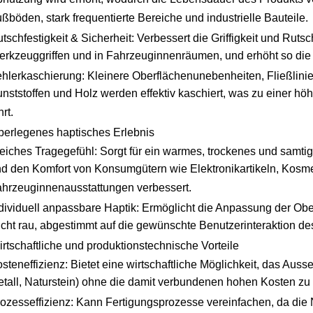
ßböden, stark frequentierte Bereiche und industrielle Bauteile.
tschfestigkeit & Sicherheit: Verbessert die Griffigkeit und Rut
rkzeuggriffen und in Fahrzeuginnenräumen, und erhöht so die 
hlerkaschierung: Kleinere Oberflächenunebenheiten, Fließlini
nststoffen und Holz werden effektiv kaschiert, was zu einer h
hrt.
berlegenes haptisches Erlebnis
iches Tragegefühl: Sorgt für ein warmes, trockenes und samti
d den Komfort von Konsumgütern wie Elektronikartikeln, Kos
hrzeuginnenausstattungen verbessert.
dividuell anpassbare Haptik: Ermöglicht die Anpassung der Ober
icht rau, abgestimmt auf die gewünschte Benutzerinteraktion de
irtschaftliche und produktionstechnische Vorteile
steneffizienz: Bietet eine wirtschaftliche Möglichkeit, das Auss
tall, Naturstein) ohne die damit verbundenen hohen Kosten zu 
ozesseffizienz: Kann Fertigungsprozesse vereinfachen, da die 