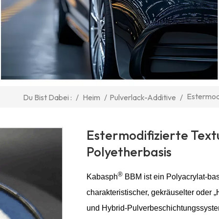
Estermodi
/
Heim
/
Pulverlack-Additive
/
Du Bist Dabei :
Estermodifizierte Text
Polyetherbasis
®
Kabasph
BBM ist ein Polyacrylat-basi
charakteristischer, gekräuselter oder
und Hybrid-Pulverbeschichtungssystem