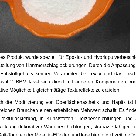
es Produkt wurde speziell für Epoxid- und Hybridpulverbeschi
tellung von Hammerschlaglackierungen. Durch die Anpassung 
Füllstoffgehalts können Verarbeiter die Textur und das Ersc
asph® BBM lässt sich direkt mit anderen Komponenten troc
ktive Möglichkeit, gleichmäßige Textureffekte zu erzielen.
h die Modifizierung von Oberflächenästhetik und Haptik ist
reichen Branchen einen erheblichen Mehrwert schafft. Es fin
itekturlackierung, in Kunststoffen, Holzbeschichtungen und
icklung dekorativer Wandbeschichtungen, strapazierfähiger, r
Soft-Touch- oder Metallic-Effekten und kaschiert gleichzeitig effe