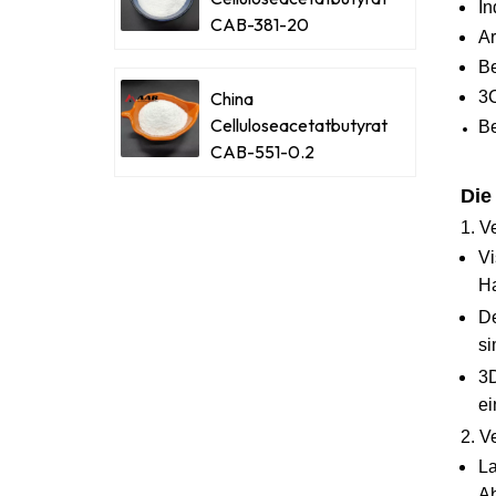
In
CAB-381-20
Ar
Be
China
3C
Celluloseacetatbutyrat
Be
CAB-551-0.2
Die
1. V
Vi
Ha
De
si
3D
ei
2. V
La
Ab