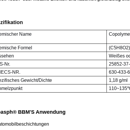
zifikation
emischer Name
Copolymer
emische Formel
(C5H8O2)
ssehen
Weißes od
S-Nr.
25852-37
NECS-NR.
630-433-6
zifisches Gewicht/Dichte
1,18 g/ml
hmelzpunkt
110~135
basph® BBM'S
Anwendung
tomobilbeschichtungen