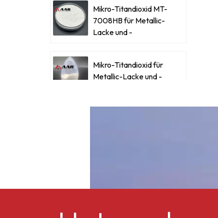
Mikro-Titandioxid MT-
7008HB für Metallic-
Lacke und -
h
Beschichtungen
S
Mikro-Titandioxid für
Metallic-Lacke und -
g
Beschichtungen
e
B
B
Ultrafeines Mikro-
Titandioxid RM-530L
Celluloseacetatbutyrat
n
CAB-381-0,5