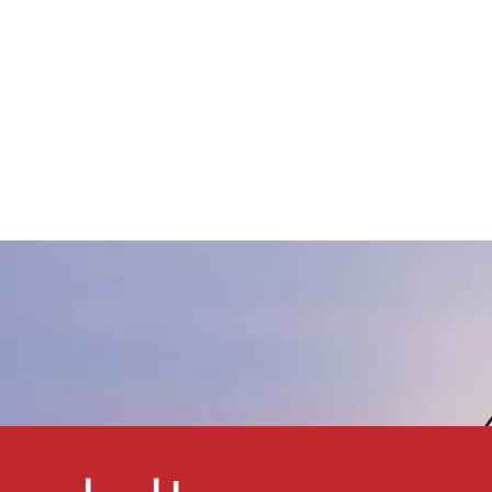
anschließendes Zerkleinern,
Sortieren, Mahlen, Klassieren
und andere Prozesse
ergestellt
wird.Geschmolzenes
iliziumpulver für Lacke und
Beschichtungen weist eine
ute Stabilität auf und spielt
ine wichtige Rolle bei
eschichtungsfüllern.
eispielsweise kann die
Zugabe von Siliziumpulver in
hochtemperaturbeständigen
Beschichtungen
(Keramikbeschichtungen) nicht
ur als Füllmaterial dienen,
sondern auch die Härte des
Lackfilms verbessern, die
Lackbeständigkeit,