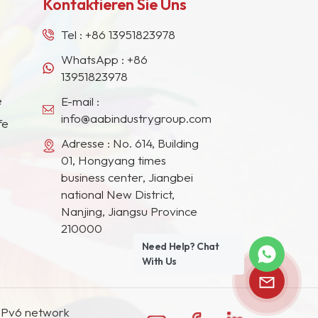
Kontaktieren Sie Uns
Tel :
+86 13951823978
WhatsApp :
+86
13951823978
e
E-mail :
info@aabindustrygroup.com
fe
Adresse : No. 614, Building
01, Hongyang times
business center, Jiangbei
national New District,
Nanjing, Jiangsu Province
210000
Need Help? Chat
With Us
IPv6 network