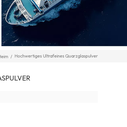
Hochwertiges Ultrafeines Quarzglaspulver
Heim
/
ASPULVER