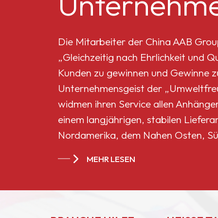
Unternehme
Mikro-Titandioxid MT-
5008HD
e
Die Mitarbeiter der China AAB Grou
„Gleichzeitig nach Ehrlichkeit und 
Celluloseacetatbutyrat
Kunden zu gewinnen und Gewinne zu 
551-0,01
Unternehmensgeist der „Umweltfreun
widmen ihren Service allen Anhänge
China
einem langjährigen, stabilen Liefera
Celluloseacetatbutyrat
Nordamerika, dem Nahen Osten, Sü
CAB-381-20
Ländern und Regionen geworden.
MEHR LESEN
China
Celluloseacetatbutyrat
CAB-551-0.2