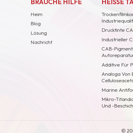
BRAUCHE HILFE
HEISSE T
Heim
Trockenfilmko
Industriequal
Blog
Drucktinte C
Lösung
Industrieller
Nachricht
CAB-Pigmentc
Autoreparatur
Additive Für 
Analoga Von
Celluloseacet
Marine Antifo
Mikro-Titandi
Und -Beschic
© 20