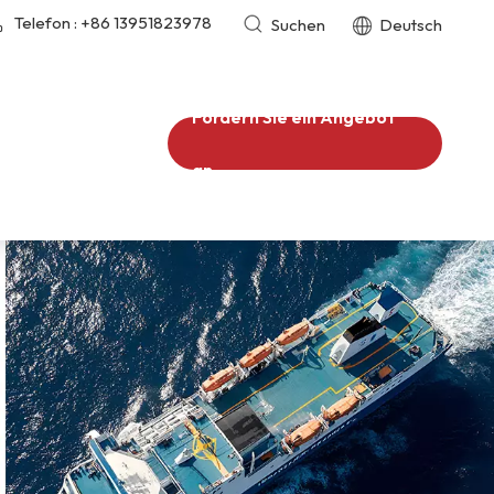
Telefon :
+86 13951823978
Suchen
Deutsch
Fordern Sie ein Angebot
an