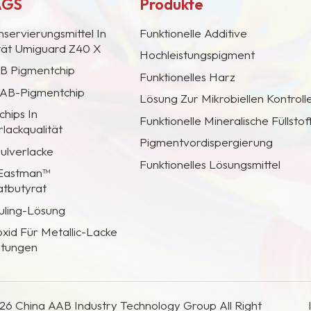
AGS
Produkte
nservierungsmittel In
Funktionelle Additive
ität Umiguard Z40 X
Hochleistungspigment
AB Pigmentchip
Funktionelles Harz
 CAB-Pigmentchip
Lösung Zur Mikrobiellen Kontroll
hips In
Funktionelle Mineralische Füllstof
lackqualität
Pigmentvordispergierung
Pulverlacke
Funktionelles Lösungsmittel
 Eastman™
atbutyrat
uling-Lösung
oxid Für Metallic-Lacke
htungen
26 China AAB Industry Technology Group All Right