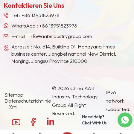
Härte des Lackfilms
Kontaktieren Sie Uns
Südostasien, Japan, Südkorea und anderen
verbessern, die
Ländern und Regionen geworden.
Lackbeständigkeit,
Tel :
+86 13951823978
Scheuerfestigkeit und
WhatsApp :
+86 13951823978
Korrosionsbeständigkeit
E-mail :
info@aabindustrygroup.com
erhöhen und gleichzeitig
die Auslöschung
Adresse : No. 614, Building 01, Hongyang times
unterstützen.
business center, Jiangbei national New District,
Nanjing, Jiangsu Province 210000
© 2026 China AAB
IPv6
Sitemap
Industry Technology
Datenschutzrichtlinie
network
Group All Right
Xml
supported.
Reserved.
Need Help?
Chat With Us