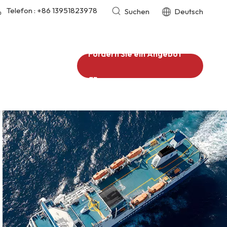
Telefon :
+86 13951823978
Suchen
Deutsch
Fordern Sie ein Angebot
an