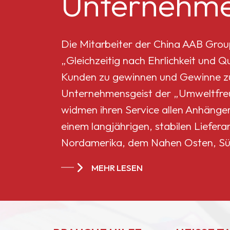
Unternehme
Mikro-Titandioxid MT-
5008HD
Die Mitarbeiter der China AAB Grou
„Gleichzeitig nach Ehrlichkeit und 
Celluloseacetatbutyrat
Kunden zu gewinnen und Gewinne zu 
551-0,01
Unternehmensgeist der „Umweltfreun
widmen ihren Service allen Anhänge
China
einem langjährigen, stabilen Liefera
Celluloseacetatbutyrat
Nordamerika, dem Nahen Osten, Sü
CAB-381-20
Ländern und Regionen geworden.
MEHR LESEN
China
Celluloseacetatbutyrat
CAB-551-0.2