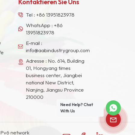
Kontaktieren Sie Uns
Tel :
+86 13951823978
WhatsApp :
+86
13951823978
e
E-mail :
info@aabindustrygroup.com
fe
Adresse : No. 614, Building
01, Hongyang times
business center, Jiangbei
national New District,
Nanjing, Jiangsu Province
210000
Need Help? Chat
With Us
IPv6 network