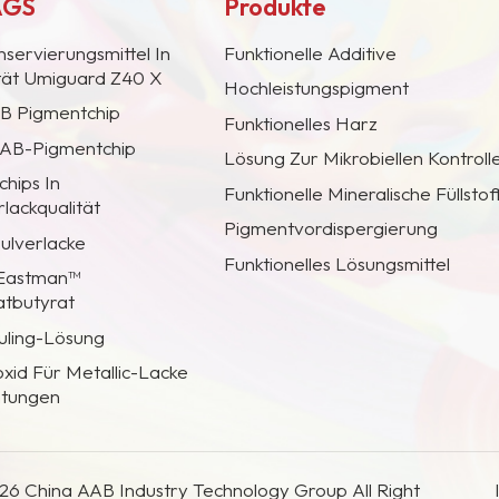
AGS
Produkte
nservierungsmittel In
Funktionelle Additive
ität Umiguard Z40 X
Hochleistungspigment
AB Pigmentchip
Funktionelles Harz
 CAB-Pigmentchip
Lösung Zur Mikrobiellen Kontroll
hips In
Funktionelle Mineralische Füllstof
lackqualität
Pigmentvordispergierung
Pulverlacke
Funktionelles Lösungsmittel
 Eastman™
atbutyrat
uling-Lösung
oxid Für Metallic-Lacke
htungen
26 China AAB Industry Technology Group All Right