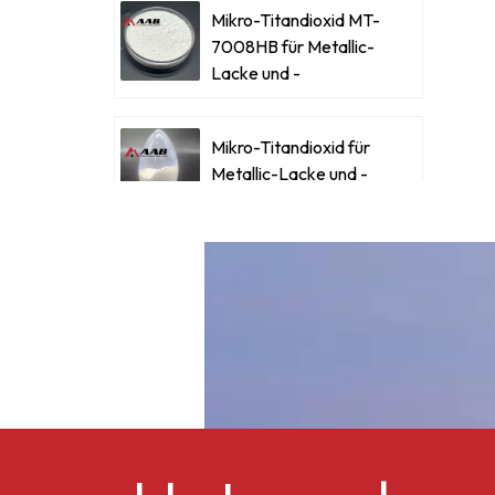
Mikro-Titandioxid MT-
7008HB für Metallic-
Lacke und -
2
Beschichtungen
Mikro-Titandioxid für
Metallic-Lacke und -
i
Beschichtungen
Ultrafeines Mikro-
Titandioxid RM-530L
Celluloseacetatbutyrat
CAB-381-0,5