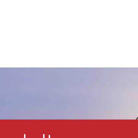
für Beschichtungen und
Kunststoffe. Unser
Kupferchrompigment schwarz
8 iEs ist mit den meisten
thermoplastischen und
duroplastischen Harzen
kompatibel und wird
nternational als ungiftiges und
umweltfreundliches Pigment
anerkannt, das häufig für
Industriefarben und -
beschichtungen, Tinte,
Kunststoff und andere
Materialien mit hohen
Temperatur- und
Witterungsbeständigkeitsanforderungen
verwendet wird.