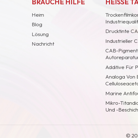
BRAUCHE HILFE
HEISSE T
Heim
Trockenfilmko
Industriequal
Blog
Drucktinte C
Lösung
Industrieller
Nachricht
CAB-Pigmentc
Autoreparatur
Additive Für 
Analoga Von
Celluloseacet
Marine Antifo
Mikro-Titandi
Und -Beschic
© 20