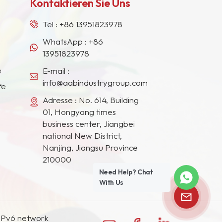
Kontaktieren Sie Uns
Tel :
+86 13951823978
WhatsApp :
+86
13951823978
e
E-mail :
info@aabindustrygroup.com
fe
Adresse : No. 614, Building
01, Hongyang times
business center, Jiangbei
national New District,
Nanjing, Jiangsu Province
210000
Need Help? Chat
With Us
IPv6 network