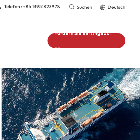
Telefon :
+86 13951823978
Suchen
Deutsch
Fordern Sie ein Angebot
an