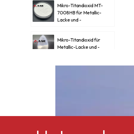
Mikro-Titandioxid MT-
7008HB für Metallic-
L
Lacke und -
Beschichtungen
A
Mikro-Titandioxid für
Metallic-Lacke und -
M
Beschichtungen
u
E
Ultrafeines Mikro-
Titandioxid RM-530L
Celluloseacetatbutyrat
CAB-381-0,5