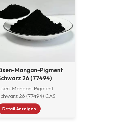
Eisen-Mangan-Pigment
Schwarz 26 (77494)
Eisen-Mangan-Pigment
Schwarz 26 (77494) CAS
68186-94-7 wird durch eine
Detail Anzeigen
Hochtemperatur-
Festphasenreaktion
verschiedener Metalloxide
erzeugt und verfügt über eine