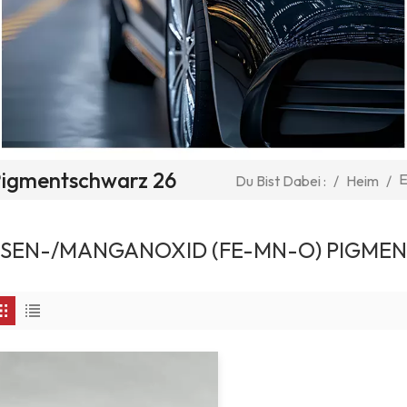
Pigmentschwarz 26
E
/
Heim
/
Du Bist Dabei :
ISEN-/MANGANOXID (FE-MN-O) PIGME