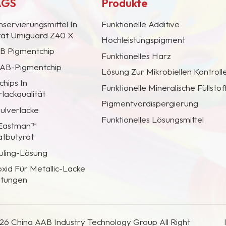
AGS
Produkte
nservierungsmittel In
Funktionelle Additive
ität Umiguard Z40 X
Hochleistungspigment
AB Pigmentchip
Funktionelles Harz
 CAB-Pigmentchip
Lösung Zur Mikrobiellen Kontroll
hips In
Funktionelle Mineralische Füllstof
lackqualität
Pigmentvordispergierung
Pulverlacke
Funktionelles Lösungsmittel
 Eastman™
atbutyrat
uling-Lösung
oxid Für Metallic-Lacke
htungen
26 China AAB Industry Technology Group All Right