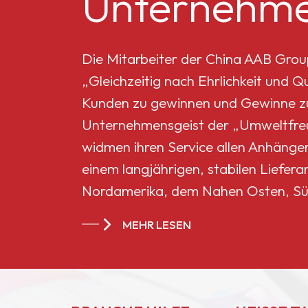
Unternehme
Mikro-Titandioxid MT-
5008HD
Die Mitarbeiter der China AAB Grou
„Gleichzeitig nach Ehrlichkeit und 
Celluloseacetatbutyrat
Kunden zu gewinnen und Gewinne zu 
551-0,01
Unternehmensgeist der „Umweltfreun
widmen ihren Service allen Anhänge
China
einem langjährigen, stabilen Liefera
Celluloseacetatbutyrat
Nordamerika, dem Nahen Osten, Sü
CAB-381-20
Ländern und Regionen geworden.
MEHR LESEN
China
Celluloseacetatbutyrat
CAB-551-0.2