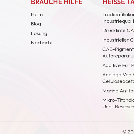
BRAUCHE HILFE
HEISSE T
Heim
Trockenfilmko
Industriequal
Blog
Drucktinte C
Lösung
Industrieller
Nachricht
CAB-Pigmentc
Autoreparatur
Additive Für 
Analoga Von
Celluloseacet
Marine Antifo
Mikro-Titandi
Und -Beschic
© 20