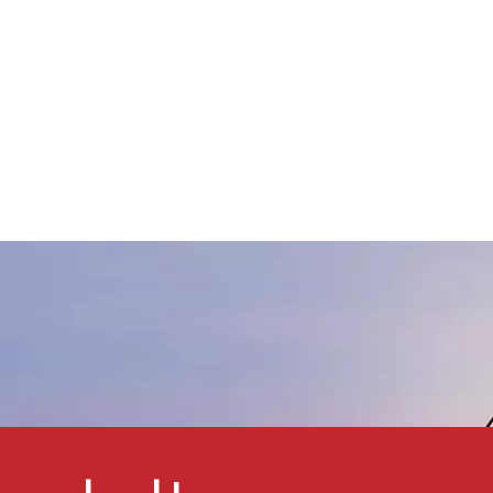
ausgezeichnete
Hitzebeständigkeit,
ichtbeständigkeit,
Säurebeständigkeit,
lkalibeständigkeit,
Lösungsmittelbeständigkeit,
Witterungsbeständigkeit und
igrationsfreiheit. Zudem ist es
mweltfreundlich und ungiftig.
s wird hauptsächlich in
Ofenabgasrohren,
Hochtemperaturkesseln,
Glasfarbglasurpigmenten,
Keramik und anderen
Bereichen verwendet.