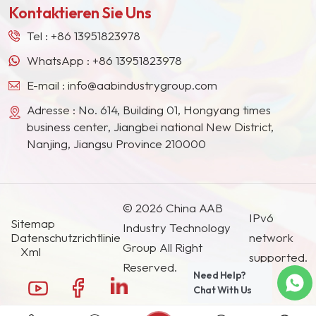
Kontaktieren Sie Uns
Südostasien, Japan, Südkorea und anderen
Ländern und Regionen geworden.
Tel :
+86 13951823978
WhatsApp :
+86 13951823978
E-mail :
info@aabindustrygroup.com
Adresse : No. 614, Building 01, Hongyang times
business center, Jiangbei national New District,
Nanjing, Jiangsu Province 210000
© 2026 China AAB
IPv6
Sitemap
Industry Technology
Datenschutzrichtlinie
network
Group All Right
Xml
supported.
Reserved.
Need Help?
Chat With Us