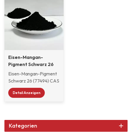
Eisen-Mangan-
Pigment Schwarz 26
(77494)
Eisen-Mangan-Pigment
Schwarz 26 (77494) CAS
68186-94-7 wird durch
Detail Anzeigen
eine Hochtemperatur-
Festphasenreaktion
verschiedener
Metalloxide erzeugt und
verfügt über eine
Kategorien
ausgezeichnete