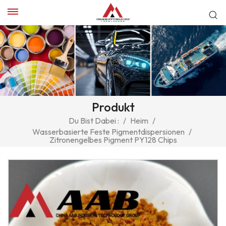
Produkt
Du Bist Dabei :
/
Heim
/
Wasserbasierte Feste Pigmentdispersionen
/
Zitronengelbes Pigment PY128 Chips