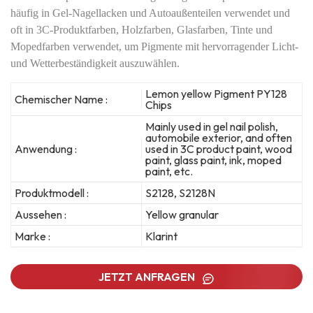
häufig in Gel-Nagellacken und Autoaußenteilen verwendet und
oft in 3C-Produktfarben, Holzfarben, Glasfarben, Tinte und
Mopedfarben verwendet, um Pigmente mit hervorragender Licht-
und Wetterbeständigkeit auszuwählen.
Lemon yellow Pigment PY128
Chemischer Name :
Chips
Mainly used in gel nail polish,
automobile exterior, and often
Anwendung :
used in 3C product paint, wood
paint, glass paint, ink, moped
paint, etc.
Produktmodell :
S2128, S2128N
Aussehen :
Yellow granular
Marke :
Klarint
JETZT ANFRAGEN