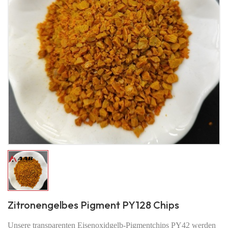
Zitronengelbes Pigment PY128 Chips
Unsere transparenten Eisenoxidgelb-Pigmentchips PY42 werden