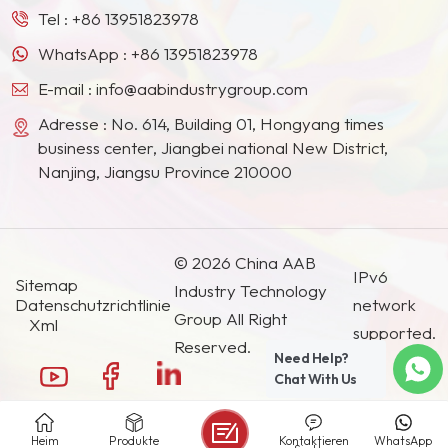
Ländern und Regionen geworden.
Tel :
+86 13951823978
WhatsApp :
+86 13951823978
E-mail :
info@aabindustrygroup.com
Adresse : No. 614, Building 01, Hongyang times
business center, Jiangbei national New District,
Nanjing, Jiangsu Province 210000
© 2026 China AAB
IPv6
Sitemap
Industry Technology
Datenschutzrichtlinie
network
Group All Right
Xml
supported.
Reserved.
Need Help?
Chat With Us
Heim
Produkte
Kontaktieren
WhatsApp