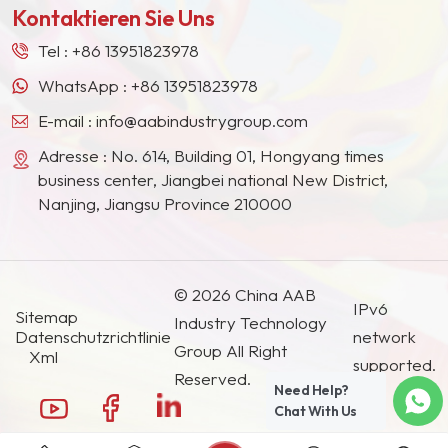
thermische Stabilität und
Kontaktieren Sie Uns
Südostasien, Japan, Südkorea und anderen
gute Größe. Einzigartige
Ländern und Regionen geworden.
nadelförmige chemische
Tel :
+86 13951823978
Eigenschaften und
WhatsApp :
+86 13951823978
physikalische Strukturen
E-mail :
info@aabindustrygroup.com
(faserig).
Adresse : No. 614, Building 01, Hongyang times
business center, Jiangbei national New District,
Nanjing, Jiangsu Province 210000
© 2026 China AAB
IPv6
Sitemap
Industry Technology
Datenschutzrichtlinie
network
Group All Right
Xml
supported.
Reserved.
Need Help?
Chat With Us