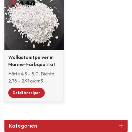
Wollastonitpulver in
Marine-Farbqualität
Härte 4,5 – 5,0. Dichte
2,78 – 2,91 g/cm3.
Wollastonit eignet sich
Detail Anzeigen
für flüssige Industrie- und
Korrosionsschutzbeschichtungen,
Pulverbeschichtungen
und seidenmatte
Bautenanstriche, um
Kategorien
glattere Filme und eine