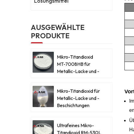
Lösungsmittel
AUSGEWÄHLTE
PRODUKTE
Mikro-Titandioxid
MT-7008HB für
Metallic-Lacke und -
Beschichtungen
Mikro-Titandioxid für
Vor
Metallic-Lacke und -
Im
Beschichtungen
en
Üb
Ultrafeines Mikro-
Ha
Titandioxid RM-530L