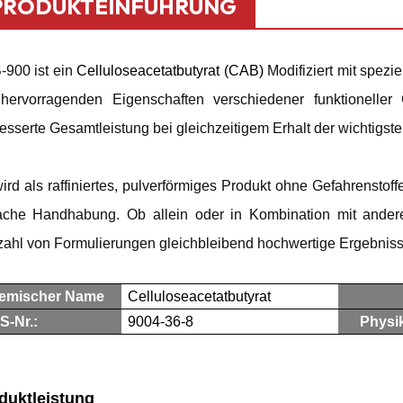
PRODUKTEINFÜHRUNG
900 ist ein
Celluloseacetatbutyrat (CAB)
Modifiziert mit spezi
hervorragenden Eigenschaften verschiedener funktioneller 
esserte Gesamtleistung bei gleichzeitigem Erhalt der wichtigste
ird als raffiniertes, pulverförmiges Produkt ohne Gefahrenstoff
ache Handhabung. Ob allein oder in Kombination mit andere
zahl von Formulierungen gleichbleibend hochwertige Ergebniss
emischer Name
Celluloseacetatbutyrat
S-Nr.:
9004-36-8
Physi
duktleistung