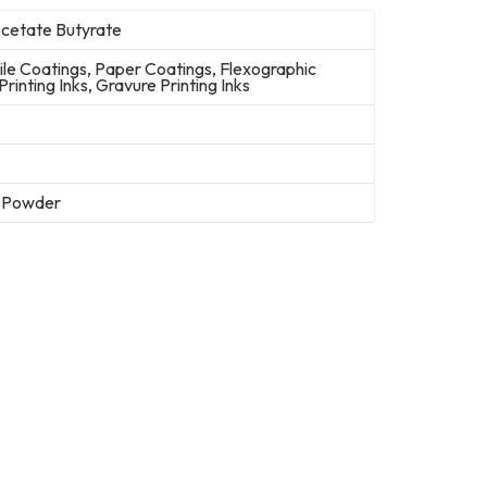
Acetate Butyrate
ile Coatings, Paper Coatings, Flexographic
Printing Inks, Gravure Printing Inks
e Powder