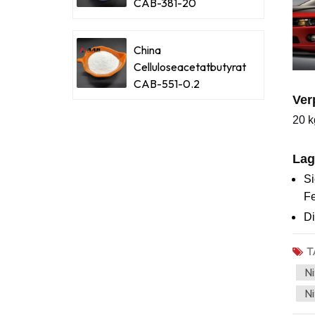
CAB-381-20
China
Celluloseacetatbutyrat
CAB-551-0.2
Ver
20 k
Lag
Si
Fe
Di
T
Ni
Ni