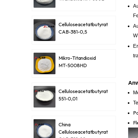
Au
Fe
Celluloseacetatbutyrat
Au
CAB-381-0,5
Wi
Er
tr
Mikro-Titandioxid
MT-5008HD
Anw
Celluloseacetatbutyrat
Me
551-0,01
Te
Pa
Fl
China
Celluloseacetatbutyrat