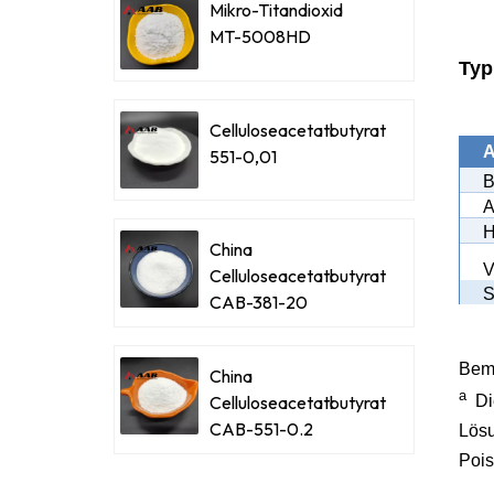
Mikro-Titandioxid
MT-5008HD
Typ
Celluloseacetatbutyrat
A
551-0,01
B
A
H
China
V
Celluloseacetatbutyrat
S
CAB-381-20
Bem
China
a
Celluloseacetatbutyrat
Di
CAB-551-0.2
Lösu
Poi