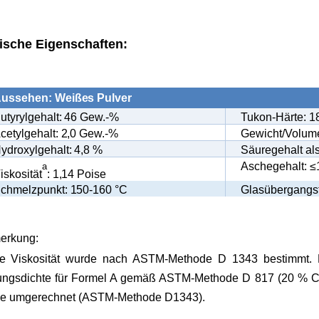
ische Eigenschaften:
ussehen: Weißes Pulver
utyrylgehalt: 46 Gew.-%
Tukon-Härte: 
cetylgehalt: 2,0 Gew.-%
Gewicht/Volumen
ydroxylgehalt: 4,8 %
Säuregehalt al
Aschegehalt: ≤1
a
iskosität
: 1,14 Poise
chmelzpunkt: 150-160 °C
Glasübergangst
erkung:
e Viskosität wurde nach ASTM-Methode D 1343 bestimmt. 
ngsdichte für Formel A gemäß ASTM-Methode D 817 (20 % Cell
se umgerechnet (ASTM-Methode D1343).