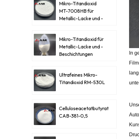
Mikro-Titandioxid
MT-7008HB für
Metallic-Lacke und -
Beschichtungen
Mikro-Titandioxid für
Metallic-Lacke und -
In g
Beschichtungen
Film
lang
Ultrafeines Mikro-
Titandioxid RM-530L
unte
Unse
Celluloseacetatbutyrat
Auto
CAB-381-0,5
Kuns
Druc