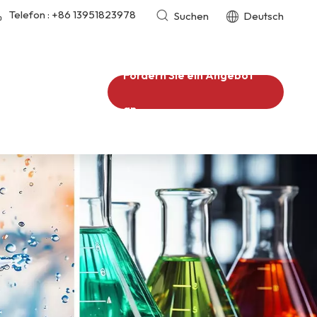
Telefon :
+86 13951823978
Suchen
Deutsch
Fordern Sie ein Angebot
an