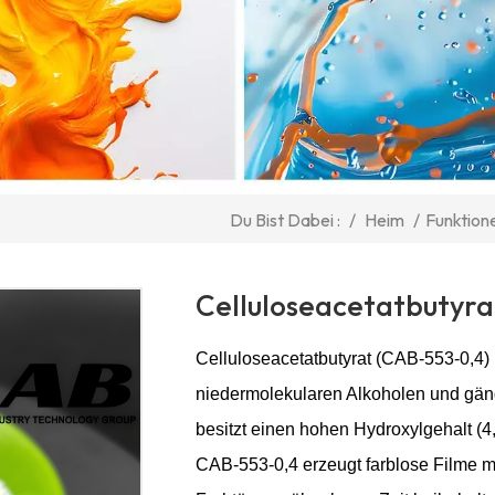
/
Heim
/
Funktione
Du Bist Dabei :
Celluloseacetatbutyr
Celluloseacetatbutyrat (CAB-553-0,4) is
niedermolekularen Alkoholen und gäng
besitzt einen hohen Hydroxylgehalt (4
CAB-553-0,4 erzeugt farblose Filme mit