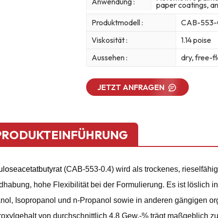
Anwendung :
paper coatings, an
Produktmodell :
CAB-553-
Viskosität :
1.14 poise
Aussehen :
dry, free-
JETZT ANFRAGEN
PRODUKTEINFÜHRUNG
uloseacetatbutyrat
(CAB-553-0.4) wird als trockenes, rieselfähig
habung, hohe Flexibilität bei der Formulierung. Es ist löslich 
nol, Isopropanol und n-Propanol sowie in anderen gängigen or
oxylgehalt von durchschnittlich 4,8 Gew.-% trägt maßgeblich zu 