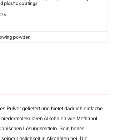
d plastic coatings
0.4
flowing powder
es Pulver geliefert und bietet dadurch einfache
in niedermolekularen Alkoholen wie Methanol,
ganischen Lösungsmitteln. Sein hoher
seiner Löslichkeit in Alkoholen bei. Die