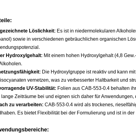
eile:
gezeichnete Löslichkeit:
Es ist in niedermolekularen Alkohole
anol) sowie in verschiedenen gebräuchlichen organischen Lösung
endungspotenzial.
er Hydroxylgehalt:
Mit einem hohen Hydroxylgehalt (4,8 Gew.-%
Alkoholen.
netzungsfähigkeit:
Die Hydroxylgruppe ist reaktiv und kann m
isocyanaten vernetzen, was zu verbesserter Haltbarkeit und strukt
orragende UV-Stabilität:
Folien aus CAB-553-0.4 behalten ih
 lange Zeiträume bei und eignen sich daher für Anwendungen, di
ach zu verarbeiten:
CAB-553-0.4 wird als trockenes, rieselfähig
haben. Es bietet Flexibilität bei der Formulierung und ist in der
endungsbereiche: