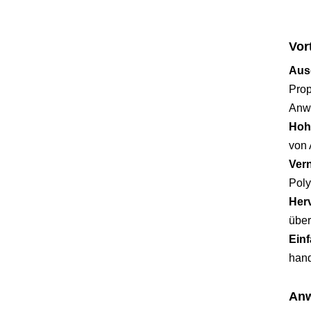
Vort
Aus
Prop
Anw
Hoh
von 
Ver
Poly
Herv
über
Einf
hand
Anw