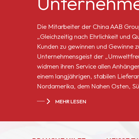
Unternehme
Mikro-Titandioxid MT-
5008HD
Die Mitarbeiter der China AAB Grou
„Gleichzeitig nach Ehrlichkeit und 
Celluloseacetatbutyrat
Kunden zu gewinnen und Gewinne zu 
551-0,01
Unternehmensgeist der „Umweltfreun
widmen ihren Service allen Anhänge
China
einem langjährigen, stabilen Liefera
Celluloseacetatbutyrat
Nordamerika, dem Nahen Osten, Sü
CAB-381-20
Ländern und Regionen geworden.
MEHR LESEN
China
Celluloseacetatbutyrat
CAB-551-0.2