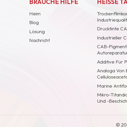
BRAUCHE HILFE
HEISSE T
Heim
Trockenfilmko
Industriequal
Blog
Drucktinte C
Lösung
Industrieller
Nachricht
CAB-Pigmentc
Autoreparatur
Additive Für 
Analoga Von
Celluloseacet
Marine Antifo
Mikro-Titandi
Und -Beschic
© 20