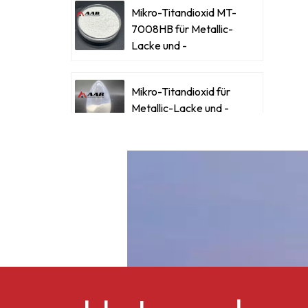
Mikro-Titandioxid MT-
7008HB für Metallic-
Lacke und -
Beschichtungen
Mikro-Titandioxid für
Metallic-Lacke und -
Beschichtungen
Ultrafeines Mikro-
Titandioxid RM-530L
Celluloseacetatbutyrat
CAB-381-0,5