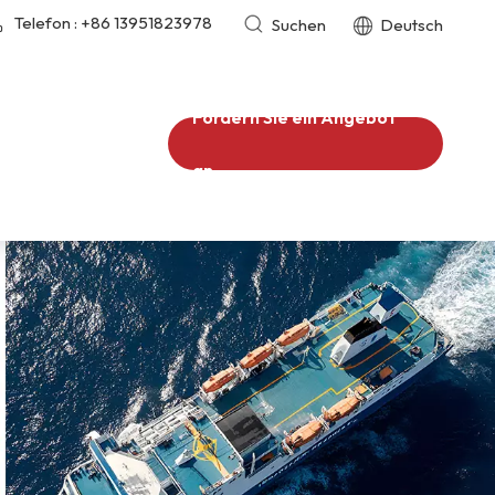
Telefon :
+86 13951823978
Suchen
Deutsch
Fordern Sie ein Angebot
an