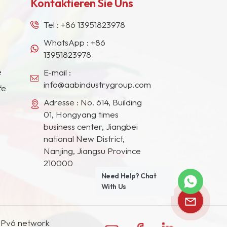
Kontaktieren Sie Uns
Tel :
+86 13951823978
WhatsApp :
+86
13951823978
e
E-mail :
info@aabindustrygroup.com
fe
Adresse : No. 614, Building
01, Hongyang times
business center, Jiangbei
national New District,
Nanjing, Jiangsu Province
210000
Need Help? Chat
With Us
IPv6 network