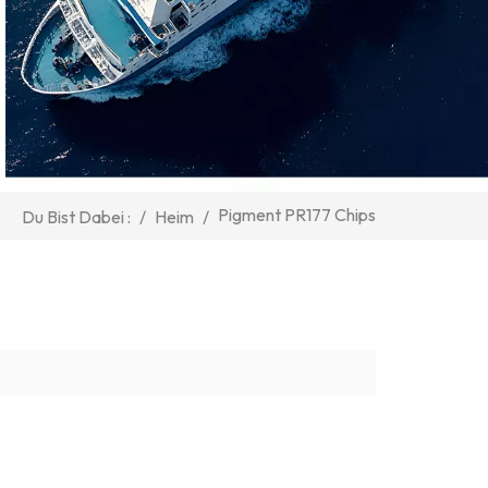
Pigment PR177 Chips
/
Heim
/
Du Bist Dabei :