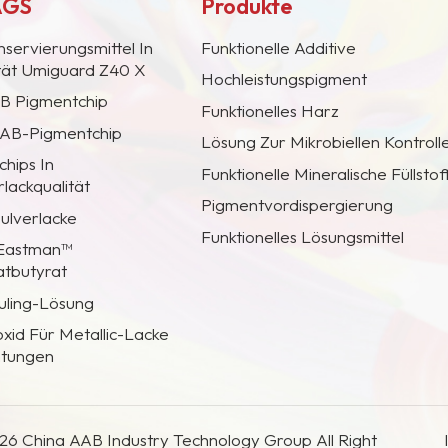
AGS
Produkte
nservierungsmittel In
Funktionelle Additive
ität Umiguard Z40 X
Hochleistungspigment
AB Pigmentchip
Funktionelles Harz
 CAB-Pigmentchip
Lösung Zur Mikrobiellen Kontroll
hips In
Funktionelle Mineralische Füllstof
lackqualität
Pigmentvordispergierung
Pulverlacke
Funktionelles Lösungsmittel
 Eastman™
atbutyrat
uling-Lösung
oxid Für Metallic-Lacke
htungen
26 China AAB Industry Technology Group All Right