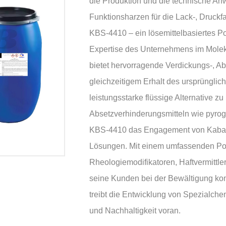
die Produktion und die technische A
Funktionsharzen für die Lack-, Druckfar
KBS-4410 – ein lösemittelbasiertes Pol
Expertise des Unternehmens im Molek
bietet hervorragende Verdickungs-, A
gleichzeitigem Erhalt des ursprüngli
leistungsstarke flüssige Alternative z
Absetzverhinderungsmitteln wie pyroge
KBS-4410 das Engagement von Kabasp
Lösungen. Mit einem umfassenden Portf
Rheologiemodifikatoren, Haftvermittle
seine Kunden bei der Bewältigung ko
treibt die Entwicklung von Spezialchem
und Nachhaltigkeit voran.