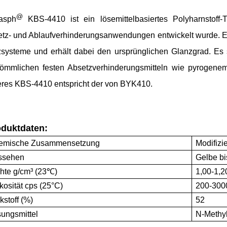
@
asph
KBS-4410 ist ein lösemittelbasiertes Polyharnstoff-Th
tz- und Ablaufverhinderungsanwendungen entwickelt wurde. Es e
systeme und erhält dabei den ursprünglichen Glanzgrad. Es st
ömmlichen festen Absetzverhinderungsmitteln wie pyrogenem 
res KBS-4410 entspricht der von BYK410.
duktdaten:
emische Zusammensetzung
Modifizi
ssehen
Gelbe bi
hte g/cm³ (23℃)
1,00-1,2
kosität cps (25°C)
200-300
kstoff (%)
52
ungsmittel
N-Methyl