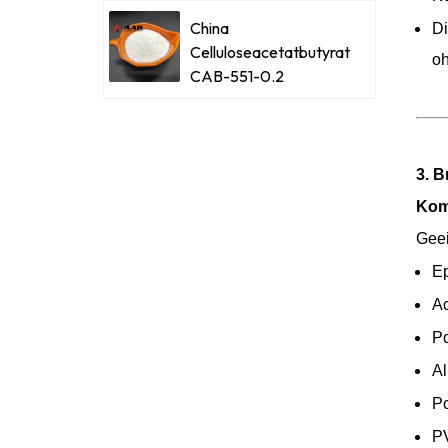
China
Di
Celluloseacetatbutyrat
oh
CAB-551-0.2
3. B
Komp
Geei
Ep
Ac
Po
Al
Po
P