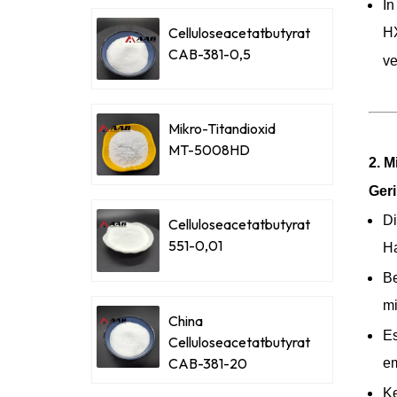
In
Celluloseacetatbutyrat
HX
CAB-381-0,5
ve
Mikro-Titandioxid
MT-5008HD
2. 
Geri
Di
Celluloseacetatbutyrat
551-0,01
Ha
Be
mi
China
Es
Celluloseacetatbutyrat
CAB-381-20
em
Ke