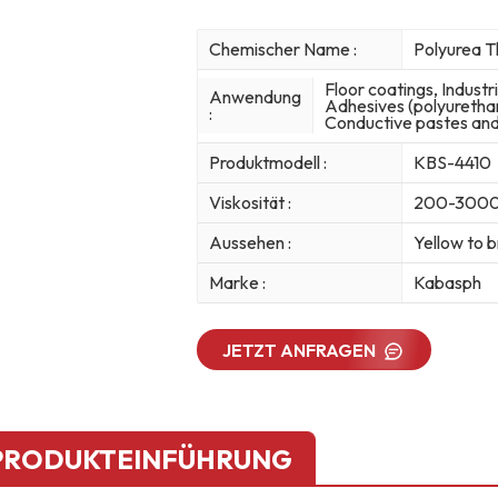
Chemischer Name :
Polyurea T
Floor coatings, Industri
Anwendung
Adhesives (polyuretha
:
Conductive pastes and 
Produktmodell :
KBS-4410
Viskosität :
200-3000c
Aussehen :
Yellow to b
Marke :
Kabasph
JETZT ANFRAGEN
PRODUKTEINFÜHRUNG