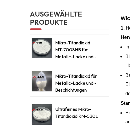
AUSGEWÄHLTE
Wic
PRODUKTE
1. 
Her
Mikro-Titandioxid
In
MT-7008HB für
Metallic-Lacke und -
Bi
Beschichtungen
Ha
Be
Mikro-Titandioxid für
Metallic-Lacke und -
Ei
Beschichtungen
de
Sta
Ultrafeines Mikro-
Er
Titandioxid RM-530L
an