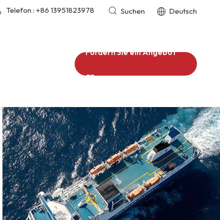
Telefon :
+86 13951823978
Suchen
Deutsch
Fordern Sie ein Angebot
an