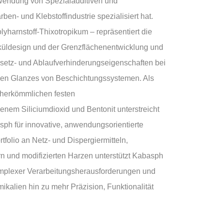
nwendung von Spezialadditiven und
ben- und Klebstoffindustrie spezialisiert hat.
yharnstoff-Thixotropikum – repräsentiert die
üldesign und der Grenzflächenentwicklung und
bsetz- und Ablaufverhinderungseigenschaften bei
chen Glanzes von Beschichtungssystemen. Als
u herkömmlichen festen
nem Siliciumdioxid und Bentonit unterstreicht
h für innovative, anwendungsorientierte
olio an Netz- und Dispergiermitteln,
rn und modifizierten Harzen unterstützt Kabasph
mplexer Verarbeitungsherausforderungen und
ikalien hin zu mehr Präzision, Funktionalität