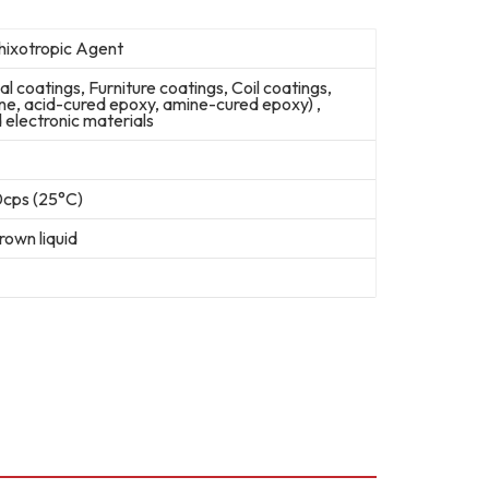
hixotropic Agent
al coatings, Furniture coatings, Coil coatings,
ne, acid-cured epoxy, amine-cured epoxy) ,
electronic materials
ps (25°C)
rown liquid