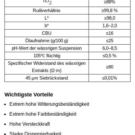
TiO
≥88%
2
Rutilverhältnis
≥99,8 %
L*
≥98,0
b*
1,6–2,0
CBU
≤16
Ölaufnahme (g/100 g)
≤25
pH-Wert der wässrigen Suspension
6,0–8,5
105℃ flüchtig
≤0,5 %
Spezifischer Widerstand des wässrigen
≥80
Extrakts (Ω·m)
45 µm Siebrückstand
≤0,01%
Wichtigste Vorteile
Extrem hohe Witterungsbeständigkeit
Extrem hohe Farbbeständigkeit
Hohe Versteckkraft
Starke Dispergierbarkeit