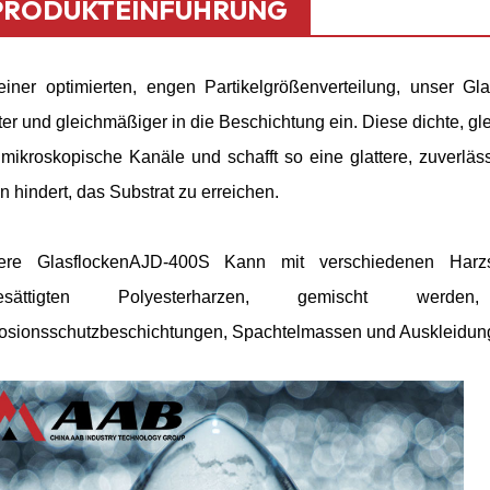
PRODUKTEINFÜHRUNG
einer optimierten, engen Partikelgrößenverteilung, unser
Gla
ter und gleichmäßiger in die Beschichtung ein. Diese dichte, 
mikroskopische Kanäle und schafft so eine glattere, zuverläs
n hindert, das Substrat zu erreichen.
ere Glasflocken
AJD-400S
Kann mit verschiedenen Harzs
esättigten Polyesterharzen, gemischt werde
osionsschutzbeschichtungen, Spachtelmassen und Auskleidungs