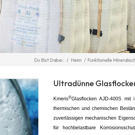
/
Heim
/
Funktionelle Mineralisc
Du Bist Dabei :
Ultradünne Glasflock
®
Kmeris
Glasflocken AJD-400S mit ih
thermischen und chemischen Beständ
zuverlässigen mechanischen Eigenscha
für hochbelastbare Korrosionsschu