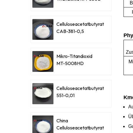
B
Celluloseacetatbutyrat
CAB-381-0,5
Phy
Zu
Mikro-Titandioxid
Mi
MT-5008HD
Celluloseacetatbutyrat
551-0,01
Kme
Au
Üb
China
Gu
Celluloseacetatbutyrat