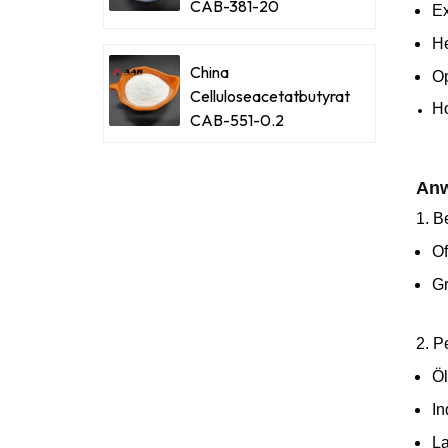
CAB-381-20
Ex
He
China
Op
Celluloseacetatbutyrat
Ho
CAB-551-0.2
Anw
1. B
Of
Gr
2. P
Öl
In
La