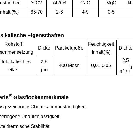
estandteil
SiO2
Al2O3
CaO
MgO
Na
Inhalt (%)
65-70
2-6
4-9
0-5
sikalische Eigenschaften
Rohstoff
Feuchtigkeit
Dicke
Partikelgröße
Dichte
sammensetzung
Inhalt(%)
2,5
ttelalkalisches
2-8
400 Mesh
0,01-0,05
3
Glas
μm
g/cm
®
ris
Glasflockenmerkmale
sgezeichnete Chemikalienbeständigkeit
erlegene Undurchlässigkeit
te thermische Stabilität