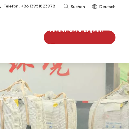
Telefon :
+86 13951823978
Suchen
Deutsch
Fordern Sie ein Angebot
an