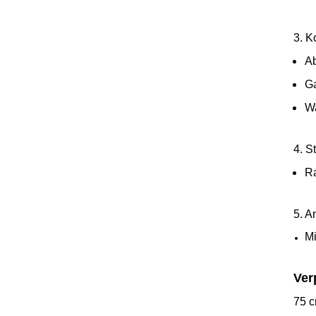
3. 
A
Ga
Wa
4. S
Ra
5. A
Mi
Ver
75 c