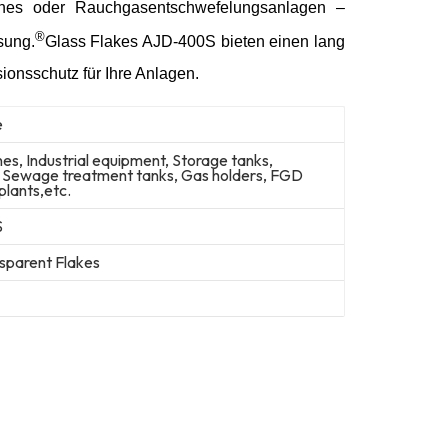
lines oder Rauchgasentschwefelungsanlagen –
®
sung.
Glass Flakes AJD-400S bieten einen lang
ionsschutz für Ihre Anlagen.
e
nes, Industrial equipment, Storage tanks,
s, Sewage treatment tanks, Gas holders, FGD
plants,etc.
S
sparent Flakes