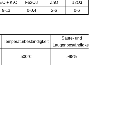
₂O + K₂O
Fe2O3
ZnO
B2O3
9-13
0-0,4
2-6
0-6
Säure- und
Temperaturbeständigkeit
Laugenbeständigkeit
500℃
>98%