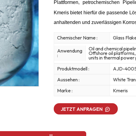
Plattformen, petrochemischen Pipe
Kmeris bietet hierfür die passende Lö
anhaltenden und zuverlässigen Korros
Chemischer Name :
Glass Flak
Oil and chemical pipeli
Anwendung
Offshore oil platform
:
units in thermal power 
Produktmodell :
AJD-400
Aussehen :
White Tran
Marke :
Kmeris
JETZT ANFRAGEN