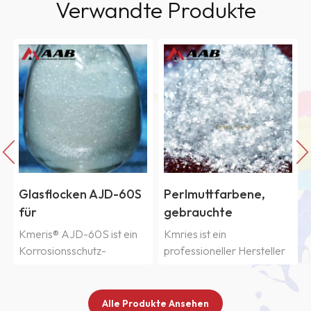
Verwandte Produkte
Glasflocken AJD-60S
Perlmuttfarbene,
für
gebrauchte
Schutzbeschichtungen
Glasflocken AWY-
Kmeris® AJD-60S ist ein
Kmries ist ein
100S
Korrosionsschutz-
professioneller Hersteller
tungen,
Beschichtungsfüllstoff mit
von Glasflocken für
einer Schichtdicke von 2–8
Perlglanzpigmente. Unsere
µm und einer Partikelgröße
Perlglanzglasflocken sind
Alle Produkte Ansehen