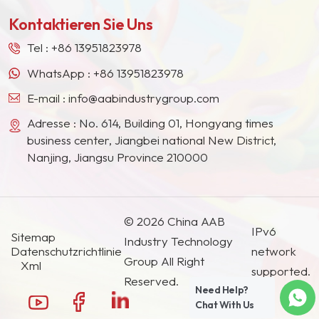
Europa, Nordamerika, dem Nahen Osten,
Kontaktieren Sie Uns
Südostasien, Japan, Südkorea und anderen
Ländern und Regionen geworden.
Tel :
+86 13951823978
WhatsApp :
+86 13951823978
E-mail :
info@aabindustrygroup.com
Adresse : No. 614, Building 01, Hongyang times
business center, Jiangbei national New District,
Nanjing, Jiangsu Province 210000
© 2026 China AAB
IPv6
Sitemap
Industry Technology
Datenschutzrichtlinie
network
Group All Right
Xml
supported.
Reserved.
Need Help?
Chat With Us