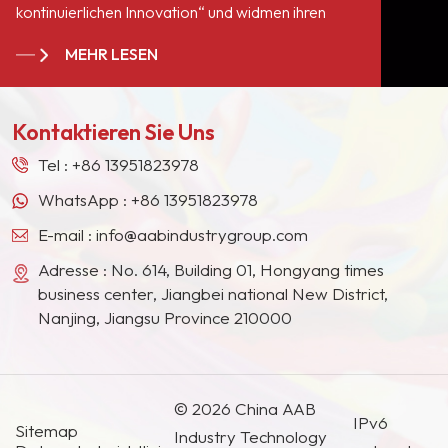
kontinuierlichen Innovation“ und widmen ihren
in
Service allen Anhängern und Kunden auf der
hochtemperaturbestän
MEHR LESEN
ganzen Welt. Wir sind zu einem langjährigen,
Beschichtungen
stabilen Lieferanten für viele Farbengiganten in
(Keramikbeschichtung
Europa, Nordamerika, dem Nahen Osten,
nicht nur als Füllmateria
Kontaktieren Sie Uns
Südostasien, Japan, Südkorea und anderen
dienen, sondern auch d
Ländern und Regionen geworden.
Härte des Lackfilms
Tel :
+86 13951823978
verbessern, die
WhatsApp :
+86 13951823978
Lackbeständigkeit,
Scheuerfestigkeit und
E-mail :
info@aabindustrygroup.com
Korrosionsbeständigke
Adresse : No. 614, Building 01, Hongyang times
erhöhen und gleichzeit
business center, Jiangbei national New District,
die Auslöschung
Nanjing, Jiangsu Province 210000
unterstützen.
© 2026 China AAB
IPv6
Sitemap
Industry Technology