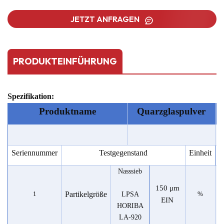
JETZT ANFRAGEN
PRODUKTEINFÜHRUNG
Spezifikation:
Produktname
Quarzglaspulver
B
Seriennummer
Testgegenstand
Einheit
Nasssieb
150 μm
Partikelgröße
1
LPSA
%
EIN
HORIBA
LA-920