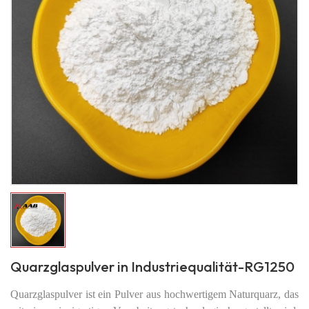
Quarzglaspulver in Industriequalität-RG1250
Quarzglaspulver ist ein Pulver aus hochwertigem Naturquarz, das