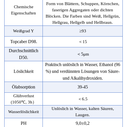
Form von Blättern, Schuppen, Körnchen,
Chemische
faserigen Aggregaten oder dichten
Eigenschaften
Blöcken. Die Farben sind Weiß, Hellgrün,
Hellgrau, Hellgelb und Hellbraun.
Weißgrad Y
≥9
3
T
opc
aber D
98
.
＜
15
Durchschnittlich
＜
5
μm
D50.
Praktisch unlöslich in Wasser, Ethanol (96
Löslichkeit
%) und verdünnten Lösungen von Säure-
und Alkalihydroxiden.
Ölabsorption
39-45
Glühverlust
＜
6.5
(1050℃, 3h
）
Unlöslich in Wasser, kalten Säuren,
Wasserlöslichkeit
Laugen.
PH
9,0
±
0,2