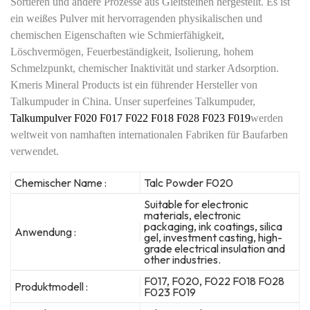
Sortieren und andere Prozesse aus Gleitsteinen hergestellt. Es ist
ein weißes Pulver mit hervorragenden physikalischen und
chemischen Eigenschaften wie Schmierfähigkeit,
Löschvermögen, Feuerbeständigkeit, Isolierung, hohem
Schmelzpunkt, chemischer Inaktivität und starker Adsorption.
Kmeris Mineral Products ist ein führender Hersteller von
Talkumpuder in China. Unser superfeines Talkumpuder,
Talkumpulver F020 F017 F022 F018 F028 F023
F019
werden
weltweit von namhaften internationalen Fabriken für Baufarben
verwendet.
Chemischer Name :
Talc Powder F020
Suitable for electronic
materials, electronic
packaging, ink coatings, silica
Anwendung :
gel, investment casting, high-
grade electrical insulation and
other industries.
F017, F020, F022 F018 F028
Produktmodell :
F023 F019