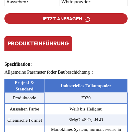
Aussehen :
White powder
JETZT ANFRAGEN
PRODUKTEINFÜHRUNG
Spezifikation:
Allgemeine Parameter f
oder Baubeschichtung
：
Projekt &
Industrielles Talkumpuder
Stand
a
rd
Produktcode
F020
Aussehen Farbe
Weiß bis Hellgrau
3MgO.4
SiO
.
.H
O
Chemische Formel
2
2
Monoklines System, normalerweise in