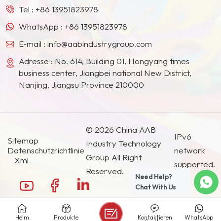
Ländern und Regionen geworden.
Tel :
+86 13951823978
WhatsApp :
+86 13951823978
E-mail :
info@aabindustrygroup.com
Adresse : No. 614, Building 01, Hongyang times
business center, Jiangbei national New District,
Nanjing, Jiangsu Province 210000
© 2026 China AAB
IPv6
Sitemap
Industry Technology
Datenschutzrichtlinie
network
Group All Right
Xml
supported.
Reserved.
Need Help?
Chat With Us
Heim
Produkte
Kontaktieren
WhatsApp