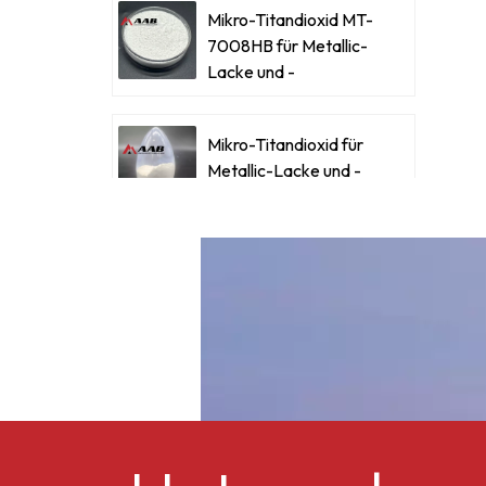
Mikro-Titandioxid MT-
7008HB für Metallic-
d
Lacke und -
Beschichtungen
Mikro-Titandioxid für
Metallic-Lacke und -
Beschichtungen
Ultrafeines Mikro-
Titandioxid RM-530L
Celluloseacetatbutyrat
CAB-381-0,5