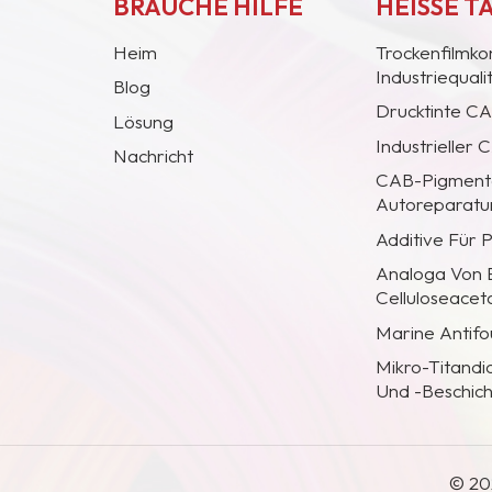
BRAUCHE HILFE
HEISSE T
Heim
Trockenfilmko
Industriequal
Blog
Drucktinte C
Lösung
Industrieller
Nachricht
CAB-Pigmentc
Autoreparatur
Additive Für 
Analoga Von
Celluloseacet
Marine Antifo
Mikro-Titandi
Und -Beschic
© 20