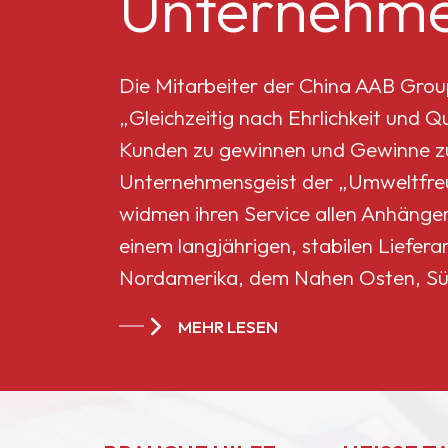
Unternehme
Mikro-Titandioxid MT-
5008HD
Die Mitarbeiter der China AAB Grou
„Gleichzeitig nach Ehrlichkeit und 
Celluloseacetatbutyrat
Kunden zu gewinnen und Gewinne zu 
551-0,01
Unternehmensgeist der „Umweltfreun
widmen ihren Service allen Anhänge
China
einem langjährigen, stabilen Liefera
Celluloseacetatbutyrat
Nordamerika, dem Nahen Osten, Sü
CAB-381-20
Ländern und Regionen geworden.
MEHR LESEN
China
Celluloseacetatbutyrat
CAB-551-0.2