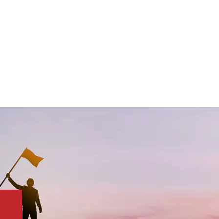
ieses
räglich
ser,
owie
det