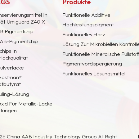
AGS
Produkte
nservierungsmittel In
Funktionelle Additive
ität Umiguard Z40 X
Hochleistungspigment
AB Pigmentchip
Funktionelles Harz
 CAB-Pigmentchip
Lösung Zur Mikrobiellen Kontroll
hips In
Funktionelle Mineralische Füllstof
lackqualität
Pigmentvordispergierung
Pulverlacke
Funktionelles Lösungsmittel
 Eastman™
atbutyrat
uling-Lösung
oxid Für Metallic-Lacke
htungen
26 China AAB Industry Technology Group All Right