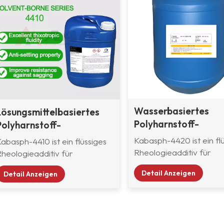
Wasserbasiertes
Lösungsmittelbasiertes
Polyharnstoff-
Polyharnstoff-
Thixtropiermittel 4
Thixtropiermittel 4410
Kabasph-4420 ist ein fl
abasph-4410 ist ein flüssiges
Rheologieadditiv für
Rheologieadditiv für
wasserlösliche Dispersi
mittelpolare und
Detail Anzeigen
Detail Anzeigen
und Emulsionen. Es erze
ösungsmittelfreie
hohes Maß an thixotro
Beschichtungen sowie
Fließfähigkeit und verb
Umgebungshärtende
die Anti-Ablauf- und Ant
Harzsysteme. Das Additiv