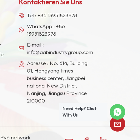
Kontaktieren Sie Uns
Tel :
+86 13951823978
WhatsApp :
+86
13951823978
e
E-mail :
info@aabindustrygroup.com
fe
Adresse : No. 614, Building
01, Hongyang times
business center, Jiangbei
national New District,
Nanjing, Jiangsu Province
210000
Need Help? Chat
With Us
IPv6 network