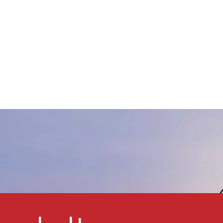
Absetzeigenschaften. D
erzeugt eine hoch thixotrop
Additiv kann auch nacht
Fließverhalten und verbessert
zugegeben und auf Was
ie Anti-Absetz- und Anti-
Wasser-Alkohol-Ether s
Absetzeigenschaften. Dieses
Alkohol-Lösungsmittel-
Additiv kann auch später
Mischsysteme angewen
hinzugefügt.
werden.