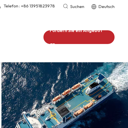
Telefon :
+86 13951823978
Suchen
Deutsch
Fordern Sie ein Angebot
an