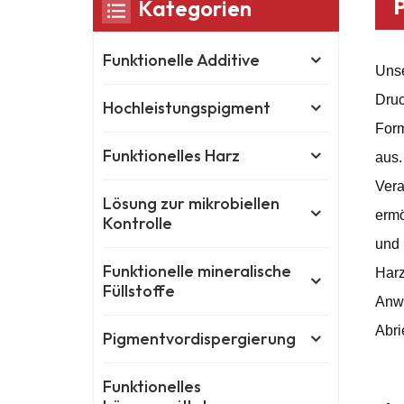
Kategorien
Funktionelle Additive
Uns
Dru
Hochleistungspigment
Form
Funktionelles Harz
aus.
Vera
Lösung zur mikrobiellen
ermö
Kontrolle
und 
Funktionelle mineralische
Har
Füllstoffe
Anw
Abri
Pigmentvordispergierung
Funktionelles