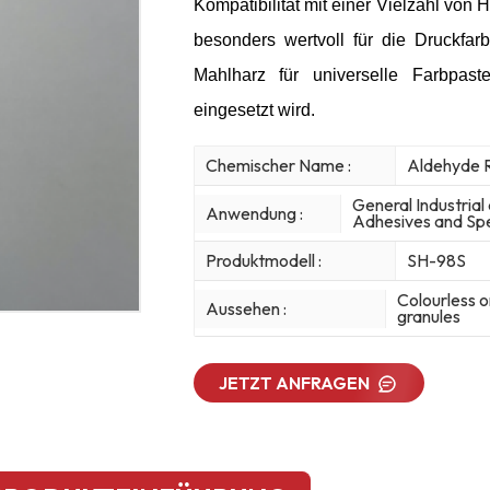
Kompatibilität mit einer Vielzahl von
besonders wertvoll für die Druckfar
Mahlharz für universelle Farbpast
eingesetzt wird.
Chemischer Name :
Aldehyde 
General Industria
Anwendung :
Adhesives and Spe
Produktmodell :
SH-98S
Colourless o
Aussehen :
granules
JETZT ANFRAGEN