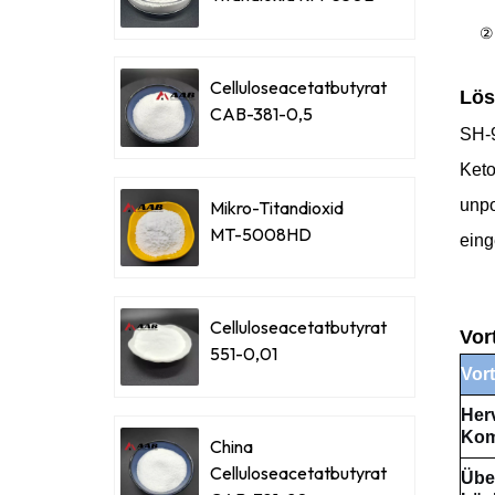
②
Celluloseacetatbutyrat
Lös
CAB-381-0,5
SH-9
Keto
unp
Mikro-Titandioxid
MT-5008HD
eing
Celluloseacetatbutyrat
Vor
551-0,01
Vort
Her
Komp
China
Celluloseacetatbutyrat
Übe