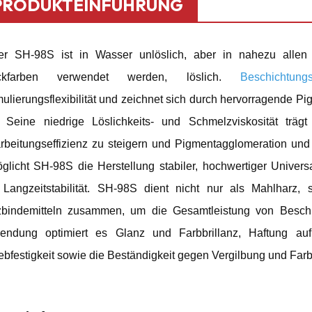
PRODUKTEINFÜHRUNG
er SH-98S ist in Wasser unlöslich, aber in nahezu allen 
ckfarben verwendet werden, löslich.
Beschichtung
ulierungsflexibilität und zeichnet sich durch hervorragende 
 Seine niedrige Löslichkeits- und Schmelzviskosität trä
rbeitungseffizienz zu steigern und Pigmentagglomeration un
glicht SH-98S die Herstellung stabiler, hochwertiger Univers
Langzeitstabilität. SH-98S dient nicht nur als Mahlharz, 
zbindemitteln zusammen, um die Gesamtleistung von Beschi
endung optimiert es Glanz und Farbbrillanz, Haftung auf
ebfestigkeit sowie die Beständigkeit gegen Vergilbung und Far