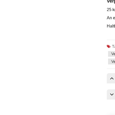
Ver
25 k
An e
Halt
T
Ve
Ve