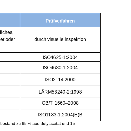
Prüfverfahren
liches,
ver oder
durch visuelle Inspektion
ISO
4625-1:2004
ISO
4630-1:2004
ISO
2114:2000
LÄRM
53240-2:1998
GB
/T
1660–2008
ISO
1183-1:2004(E)B
 bestand zu 85 % aus Butylacetat und
15