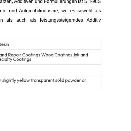
 Harzen, Additiven und Formulierungen ist SH-98S
ben- und Automobilindustrie, wo es sowohl als
en als auch als leistungssteigerndes Additiv
Resin
l and Repair Coatings,Wood Coatings,Ink and
cialty Coatings
r slightly yellow transparent solid powder or