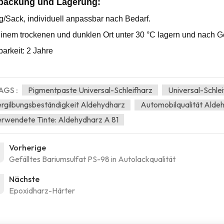
packung und Lagerung:
g/Sack, individuell anpassbar nach Bedarf.
inem trockenen und dunklen Ort unter 30 °C lagern und nach G
barkeit: 2 Jahre
AGS :
Pigmentpaste Universal-Schleifharz
Universal-Schlei
rgilbungsbeständigkeit Aldehydharz
Automobilqualität Alde
rwendete Tinte: Aldehydharz A 81
Vorherige
Gefälltes Bariumsulfat PS-98 in Autolackqualität
Nächste
Epoxidharz-Härter