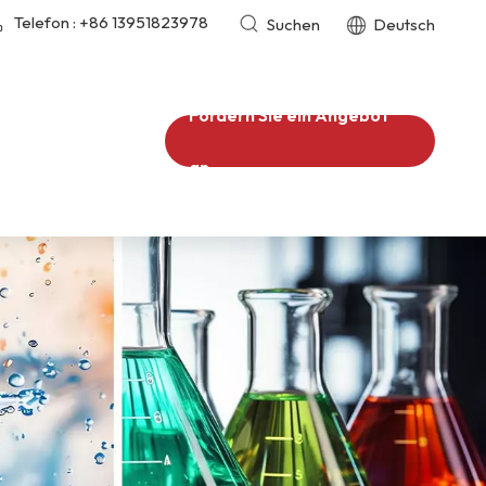
Telefon :
+86 13951823978
Suchen
Deutsch
Fordern Sie ein Angebot
an