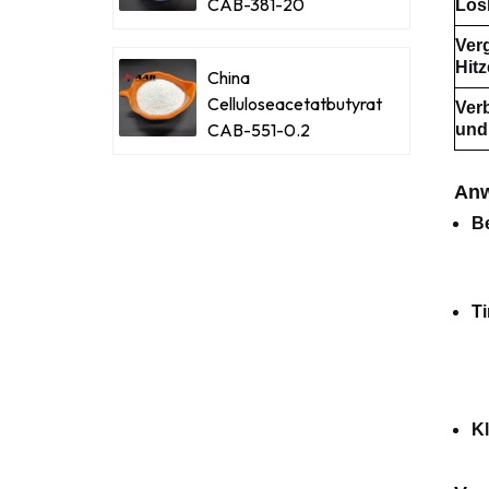
CAB-381-20
Lösl
Ver
Hit
China
Celluloseacetatbutyrat
Ver
CAB-551-0.2
und
Anw
B
T
Kl