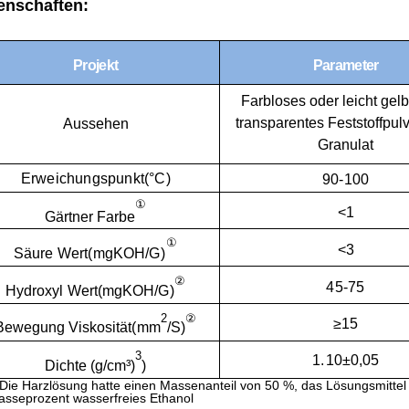
enschaften:
Projekt
Parameter
Farbloses oder leicht gelb
transparentes Feststoffpul
Aussehen
Granulat
Erweichungspunkt
(
°
C)
90-100
①
<1
Gärtner
Farbe
①
<3
Säure
Wert
(
mgKOH
/G)
②
45-75
Hydroxyl
Wert
(
mgKOH
/G)
2
②
≥15
Bewegung
Viskosität
(
mm
/S)
3
1.
10±0,05
Dichte (g/cm³)
)
Die Harzlösung hatte einen Massenanteil von 50 %, das Lösungsmittel
sseprozent wasserfreies Ethanol