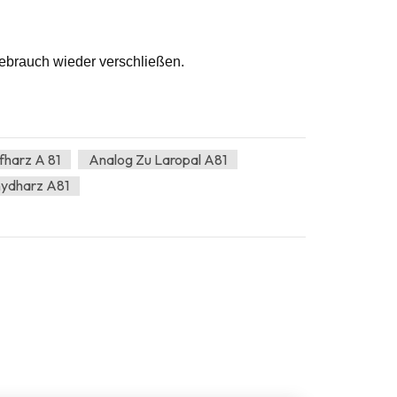
ebrauch wieder verschließen.
fharz A 81
Analog Zu Laropal A81
hydharz A81