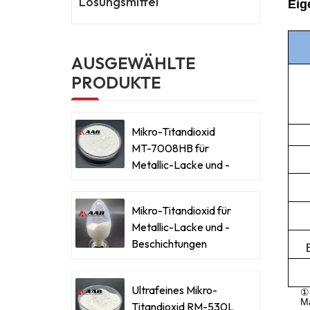
Lösungsmittel
Eig
AUSGEWÄHLTE
PRODUKTE
Mikro-Titandioxid
MT-7008HB für
Metallic-Lacke und -
Beschichtungen
Mikro-Titandioxid für
Metallic-Lacke und -
Beschichtungen
Ultrafeines Mikro-
①
Ma
Titandioxid RM-530L