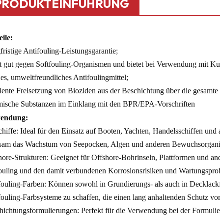
PRODUKTEINFÜHRUNG
ile:
ristige Antifouling-Leistungsgarantie;
t gut gegen Softfouling-Organismen und bietet bei Verwendung mit Kup
es, umweltfreundliches Antifoulingmittel;
ziente Freisetzung von Bioziden aus der Beschichtung über die gesamte
ische Substanzen im Einklang mit den BPR/EPA-Vorschriften
endung:
chiffe: Ideal für den Einsatz auf Booten, Yachten, Handelsschiffen un
sam das Wachstum von Seepocken, Algen und anderen Bewuchsorganis
hore-Strukturen: Geeignet für Offshore-Bohrinseln, Plattformen und and
ouling und den damit verbundenen Korrosionsrisiken und Wartungspro
fouling-Farben: Können sowohl in Grundierungs- als auch in Decklack
fouling-Farbsysteme zu schaffen, die einen lang anhaltenden Schutz v
hichtungsformulierungen: Perfekt für die Verwendung bei der Formuli