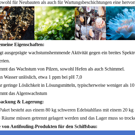
sowohl für Neubauten als auch für Wartungsbeschichtungen eine hervor
emeine Eigenschaften:
igt ausgeprägte wachstumshemmende
Aktivität gegen ein breites Spek
erien.
mmt das Wachstum von Pilzen, sowohl Hefen als auch Schimmel.
 in Wasser unlöslich, etwa 1 ppm bei pH 7,0
hr geringe Löslichkeit in Lösungsmitteln, typischerweise weniger als 1
mmt das Algenwachstum
ackung & Lagerung:
Paket besteht aus einem 80 kg schweren Edelstahlfass mit einem 20 kg 
 Räume müssen getrennt gelagert werden und das Lager muss so trock
e von Antifouling-Produkten für den Schiffsbau: