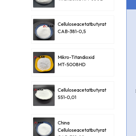
Celluloseacetatbutyrat
CAB-381-0,5
Mikro-Titandioxid
MT-5008HD
Celluloseacetatbutyrat
551-0,01
China
Celluloseacetatbutyrat