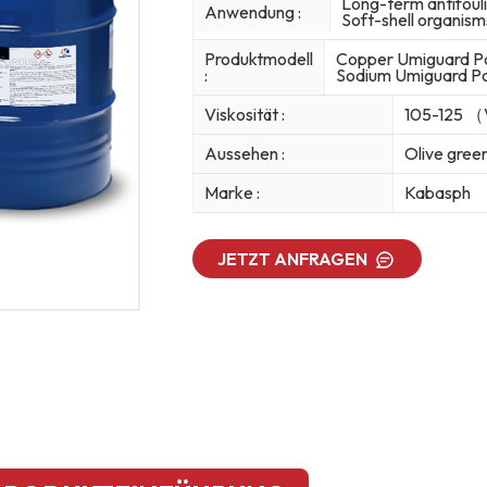
Long-term antifouli
Anwendung :
Soft-shell organism
Produktmodell
Copper Umiguard Po
:
Sodium Umiguard Pow
Viskosität :
105-125 （
Aussehen :
Olive gree
Marke :
Kabasph
JETZT ANFRAGEN