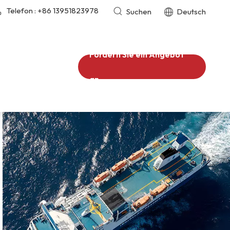
Telefon :
+86 13951823978
Suchen
Deutsch
Fordern Sie ein Angebot
an