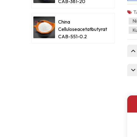
CAB-381-20
T
Ni
China
Celluloseacetatbutyrat
Ku
CAB-551-0.2