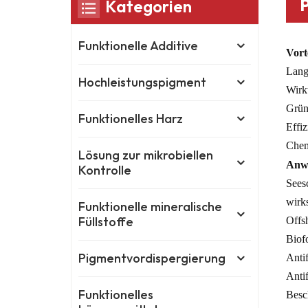
Kategorien
Funktionelle Additive
Vorte
Langf
Hochleistungspigment
Wirk
Grün
Funktionelles Harz
Effi
Chem
Lösung zur mikrobiellen
Anw
Kontrolle
Sees
wirk
Funktionelle mineralische
Füllstoffe
Offs
Biof
Pigmentvordispergierung
Anti
Anti
Funktionelles
Besc