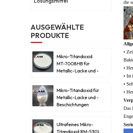
Lösungsmittel
die 
AUSGEWÄHLTE
PRODUKTE
Allg
• Ze
Mikro-Titandioxid
Bakt
MT-7008HB für
• He
Metallic-Lacke und -
• Ist
Beschichtungen
• Se
Mikro-Titandioxid für
• He
Metallic-Lacke und -
Verp
Beschichtungen
Das 
Enge
Ultrafeines Mikro-
Seri
Titandioxid RM-530L