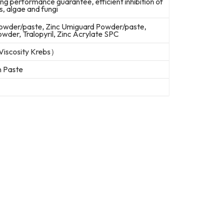
ng performance guarantee, efficient inhibition of
s, algae and fungi
wder/paste, Zinc Umiguard Powder/paste,
der, Tralopyril, Zinc Acrylate SPC
Viscosity Krebs）
n Paste