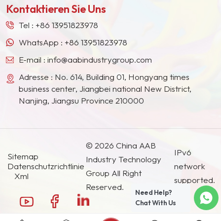
vernünftige, geordnete
Kontaktieren Sie Uns
Südostasien, Japan, Südkorea und anderen
und kontrollierbare
Ländern und Regionen geworden.
Partikelgrößenverteilung.
Tel :
+86 13951823978
WhatsApp :
+86 13951823978
E-mail :
info@aabindustrygroup.com
Adresse : No. 614, Building 01, Hongyang times
business center, Jiangbei national New District,
Nanjing, Jiangsu Province 210000
© 2026 China AAB
IPv6
Sitemap
Industry Technology
Datenschutzrichtlinie
network
Group All Right
Xml
supported.
Reserved.
Need Help?
Chat With Us