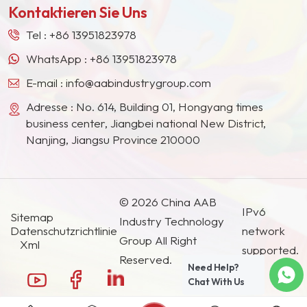
vernünftige, geordnete
Kontaktieren Sie Uns
Südostasien, Japan, Südkorea und anderen
und kontrollierbare
Ländern und Regionen geworden.
Partikelgrößenverteilung.
Tel :
+86 13951823978
WhatsApp :
+86 13951823978
E-mail :
info@aabindustrygroup.com
Adresse : No. 614, Building 01, Hongyang times
business center, Jiangbei national New District,
Nanjing, Jiangsu Province 210000
© 2026 China AAB
IPv6
Sitemap
Industry Technology
Datenschutzrichtlinie
network
Group All Right
Xml
supported.
Reserved.
Need Help?
Chat With Us