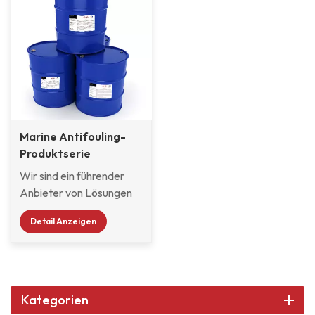
Marine Antifouling-
Produktserie
Wir sind ein führender
Anbieter von Lösungen
zur mikrobiellen
Detail Anzeigen
Kontrolle. Wir setzen auf
unabhängige Innovation
und
Technologieforschung
und -entwicklung und
Kategorien
schützen die