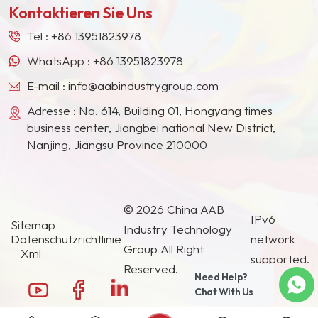
Produkte finden breite
Kontaktieren Sie Uns
Südostasien, Japan, Südkorea und anderen
Anwendung in Farben
Ländern und Regionen geworden.
und Lacken, Haushalts-
Tel :
+86 13951823978
und
WhatsApp :
+86 13951823978
Körperpflegeprodukten,
E-mail :
info@aabindustrygroup.com
Textilien und Tinten, im
Pflanzenschutz,
Adresse : No. 614, Building 01, Hongyang times
Materialschutz und
business center, Jiangbei national New District,
Gesundheitswesen.
Nanjing, Jiangsu Province 210000
© 2026 China AAB
IPv6
Sitemap
Industry Technology
Datenschutzrichtlinie
network
Group All Right
Xml
supported.
Reserved.
Need Help?
Chat With Us