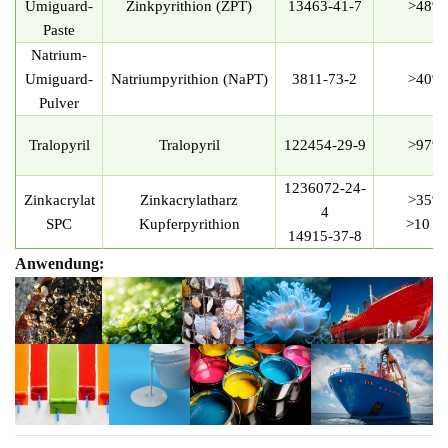
Umiguard-
Zinkpyrithion (ZPT)
13463-41-7
>48
%
Paste
Natrium-
Umiguard-
Natriumpyrithion (NaPT)
3811-73-2
>40
%
Pulver
Tralopyril
Tralopyril
122454-29-9
>97
%
1236072-24-
Zinkacrylat
Zinkacrylatharz
>35
%
4
SPC
Kupferpyrithion
>10 %
14915-37-8
Anwendung: