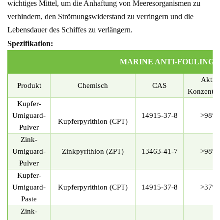
wichtiges Mittel, um die Anhaftung von Meeresorganismen zu
verhindern, den Strömungswiderstand zu verringern und die
Lebensdauer des Schiffes zu verlängern.
Spezifikation:
MARINE ANTI-FOULING-
Aktiv
Produkt
Chemisch
CAS
Konzentra
Kupfer-
Umiguard-
14915-37-8
>98
%
Kupferpyrithion (CPT)
Pulver
Zink-
Umiguard-
Zinkpyrithion (ZPT)
13463-41-7
>98
%
Pulver
Kupfer-
Umiguard-
Kupferpyrithion (CPT)
14915-37-8
>37
%
Paste
Zink-