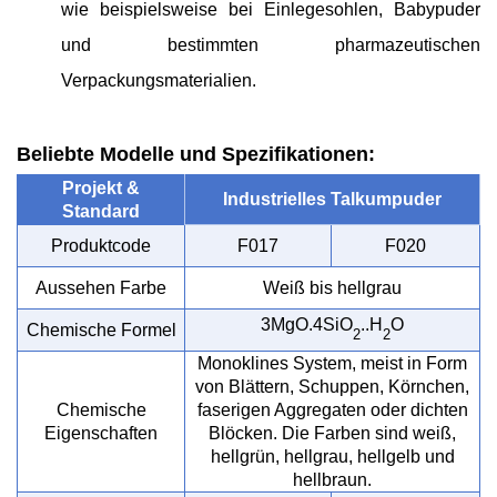
wie beispielsweise bei Einlegesohlen, Babypuder
und bestimmten pharmazeutischen
Verpackungsmaterialien.
Beliebte Modelle und Spezifikationen:
Projekt &
Industrielles Talkumpuder
Standard
Produktcode
F017
F020
Aussehen Farbe
Weiß bis hellgrau
3MgO.4SiO
..H
O
Chemische Formel
2
2
Monoklines System, meist in Form
von Blättern, Schuppen, Körnchen,
Chemische
faserigen Aggregaten oder dichten
Eigenschaften
Blöcken. Die Farben sind weiß,
hellgrün, hellgrau, hellgelb und
hellbraun.