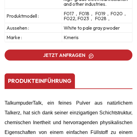
and other industries.
F017，F018， F019，F020，
Produktmodell :
F022, F023， F028，
Aussehen :
White to pale gray pwoder
Marke :
Kmeris
JETZT ANFRAGEN
PRODUKTEINFÜHRUNG
Talkumpuder
Talk, ein feines Pulver aus natürlichem
Talkerz, hat sich dank seiner einzigartigen Schichtstruktur,
chemischen Inertheit und hervorragenden physikalischen
Eigenschaften von einem einfachen Füllstoff zu einem