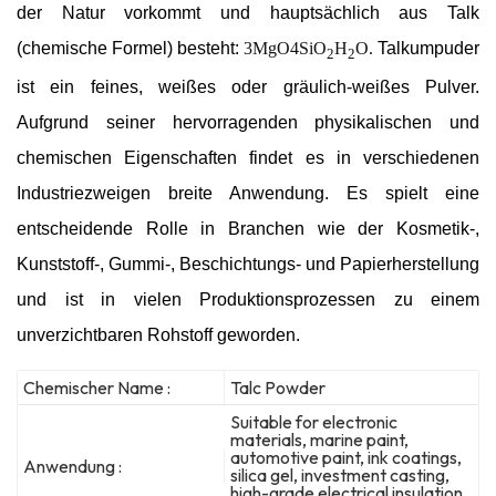
der Natur vorkommt und hauptsächlich aus Talk
(chemische Formel) besteht:
3MgO4SiO
H
O.
Talkumpuder
2
2
ist ein feines, weißes oder gräulich-weißes Pulver.
Aufgrund seiner hervorragenden physikalischen und
chemischen Eigenschaften findet es in verschiedenen
Industriezweigen breite Anwendung. Es spielt eine
entscheidende Rolle in Branchen wie der Kosmetik-,
Kunststoff-, Gummi-, Beschichtungs- und Papierherstellung
und ist in vielen Produktionsprozessen zu einem
unverzichtbaren Rohstoff geworden.
Chemischer Name :
Talc Powder
Suitable for electronic
materials, marine paint,
automotive paint, ink coatings,
Anwendung :
silica gel, investment casting,
high-grade electrical insulation