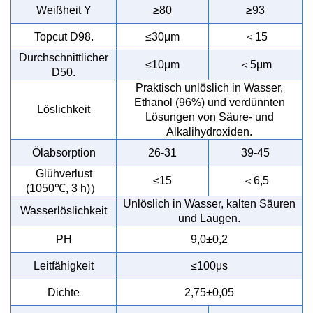
Weißheit Y
≥80
≥93
＜
T
opcut D98.
≤30μm
15
Durchschnittlicher
＜
≤10μm
5
μm
D50.
Praktisch unlöslich in Wasser,
Ethanol (96%) und verdünnten
Löslichkeit
Lösungen von Säure- und
Alkalihydroxiden.
Ölabsorption
26-31
39-45
Glühverlust
＜
≤15
6,5
）
(1050℃, 3 h)
Unlöslich in Wasser, kalten Säuren
Wasserlöslichkeit
und Laugen.
PH
9,0±0,2
Leitfähigkeit
≤100
μ
s
Dichte
2,75±0,05