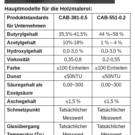
Hauptmodelle für die Holzmalerei:
Produktstandards
CAB-
381-0,5
CAB-
551-0.2
für Unternehmen
Butyrylgehalt
35,5
%-
41,5
%
44 %–58 %
Acetylgehalt
1
0
%-
18
%
1 % – 4 %
Hydroxylgehalt
0,0-3,0 %
0,0-3,0 %
Viskosität
0,35-0,8
0,2-0,55
Farbe
≤100 Einheiten
≤100 Einheiten
Dunst
≤50NTU
≤50NTU
Säuregehalt als
0,00~300
0,00~300
Essigsäure
Aschegehalt
≤
1,5 %
≤
1,5 %
Schmelzpunkt
Tatsächlicher
Tatsächlicher
Messwert
Messwert
Glasübergang
Tatsächlicher
Tatsächlicher
Temperatur (Tg
）
Messwert
Messwert