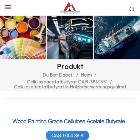
Produkt
Du Bist Dabei :
/
Heim
/
Celluloseacetatbutyrat CAB-381&551
/
Celluloseacetatbutyrat In Holzbeschichtungsqualität