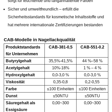
sorgt für leuchtende und langanhaltende Farben
Sicher und umweltfreundlich – erfüllt die
Sicherheitsstandards für kosmetische Inhaltsstoffe und
hat mehrere internationale Zertifizierungen bestanden
CAB-Modelle in Nagellackqualität
Produktstandards
CAB-
381-0,5
CAB-
551-0.2
für Unternehmen
Butyrylgehalt
35,5
%-
41,5
%
44 %–58 %
Acetylgehalt
1
0
%-
18
%
1 % – 4 %
Hydroxylgehalt
0,0-3,0 %
0,0-3,0 %
Viskosität
0,35-0,8
0,2-0,55
Farbe
≤100 Einheiten
≤100 Einheiten
Dunst
≤50NTU
≤50NTU
Säuregehalt als
0,00~300
0,00~300
Essigsäure