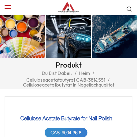
Produkt
Du Bist Dabei :
/
Heim
/
Celluloseacetatbutyrat CAB-381&551
/
Celluloseacetatbutyrat In Nagellackqualität