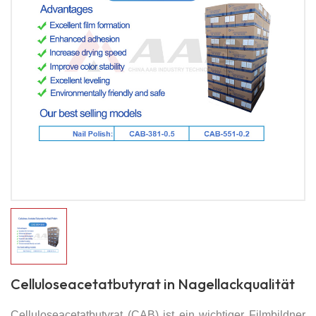
Celluloseacetatbutyrat in Nagellackqualität
Celluloseacetatbutyrat (CAB) ist ein wichtiger Filmbildner