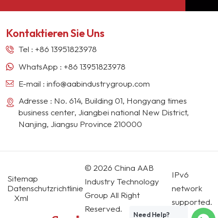
chemischer Rohstoffe
Fließeigenschaften,
stabilen Lieferanten für viele Farbengiganten in
liefert die China AAB
Hydrolysebeständigkeit
Europa, Nordamerika, dem Nahen Osten,
Group hochwertiges CAB,
und hervorragende
Kontaktieren Sie Uns
Südostasien, Japan, Südkorea und anderen
um die
Transparenz.
Ländern und Regionen geworden.
Beschichtungsindustrie bei
Tel :
+86 13951823978
der Verbesserung ihrer
WhatsApp :
+86 13951823978
Produktleistung zu
unterstützen.
E-mail :
info@aabindustrygroup.com
Adresse : No. 614, Building 01, Hongyang times
business center, Jiangbei national New District,
Nanjing, Jiangsu Province 210000
© 2026 China AAB
IPv6
Sitemap
Industry Technology
Datenschutzrichtlinie
network
Group All Right
Xml
supported.
Reserved.
Need Help?