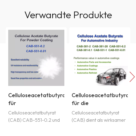
Verwandte Produkte
Celluloseacetatbutyrat
Celluloseacetatbutyrat
für
für die
Pulverbeschichtung
Automobilindustrie
n
Celluloseacetatbutyrat
Celluloseacetatbutyrat
(CAB) CAB-551-0.2 und
(CAB) dient als wirksamer
CAB-551-0.01 aus China
Klebstoff für Schutz- und
AAB Group eignen sich
Dekorationsbeschichtungen