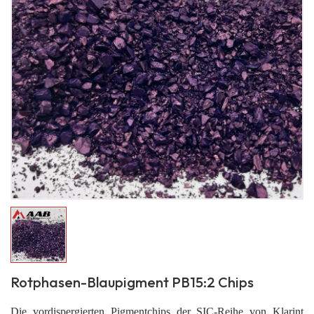
Rotphasen-Blaupigment PB15:2 Chips
Die vordispergierten Pigmentchips der SIC-Reihe von Klarint