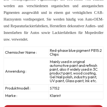
werden aus verschiedenen organischen und anorganischen
Pigmenten ausgewählt und in einem gut verträglichen CAB-
Harzsystem vordispergiert. Sie werden häufig von Auto-OEM-
und Reparaturlackierfabriken, Herstellern dekorativer Außen- und
Innenfarben für Autos sowie Lackierfabriken für Mopedroller
usw. verwendet.
Red-phase blue pigment PB15:2
Chemischer Name :
Chips
Mainly used in original
automotive paint and refinish
paint, also it widely used in 3C
Anwendung :
product paint, wood coating,
Gel Nail polish, industry paint,
UV paint, Glass paint, Ink etc.
Produktmodell :
S7152
Marke :
Klarint