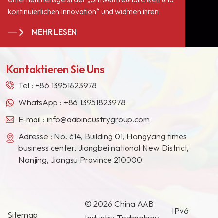
Pigmentchips PY139
kontinuierlichen Innovation“ und widmen ihren
werden häufig in
Service allen Anhängern und Kunden auf der
Kunststofffarben,
MEHR LESEN
ganzen Welt. Wir sind zu einem langjährigen,
Autolacken,
stabilen Lieferanten für viele Farbengiganten in
Motorradlacken und
Europa, Nordamerika, dem Nahen Osten,
Holzfarben verwendet, um
Kontaktieren Sie Uns
Südostasien, Japan, Südkorea und anderen
Pigmente mit
Ländern und Regionen geworden.
hervorragender Licht- und
Tel :
+86 13951823978
Wetterbeständigkeit
WhatsApp :
+86 13951823978
auszuwählen.
E-mail :
info@aabindustrygroup.com
Adresse : No. 614, Building 01, Hongyang times
business center, Jiangbei national New District,
Nanjing, Jiangsu Province 210000
© 2026 China AAB
IPv6
Sitemap
Industry Technology