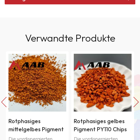
Verwandte Produkte
Rotphasiges
Rotphasiges gelbes
mittelgelbes Pigment
Pigment PY110 Chips
PY139 Chips
Die vordispergierten
Die vordispergierten