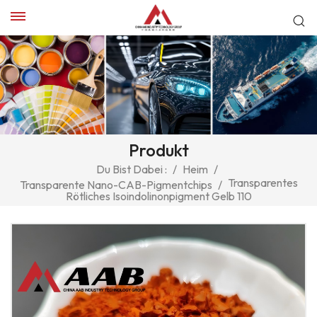
Produkt
Du Bist Dabei :
/
Heim
/
Transparentes
Transparente Nano-CAB-Pigmentchips
/
Rötliches Isoindolinonpigment Gelb 110