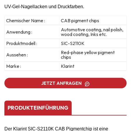
UV-Gel-Nagellacken und Druckfarben.
Chemischer Name :
CAB pigment chips
Automotive coating, nail polish,
Anwendung :
wood coating, Inks etc.
Produktmodell :
SIC-S2110K
Red-phase yellow pigment
Aussehen :
chips
Marke :
Klarint
JETZT ANFRAGEN
PRODUKTEINFÜHRUNG
Der
Klarint SIC-S2110K CAB Pigmentchip
ist eine