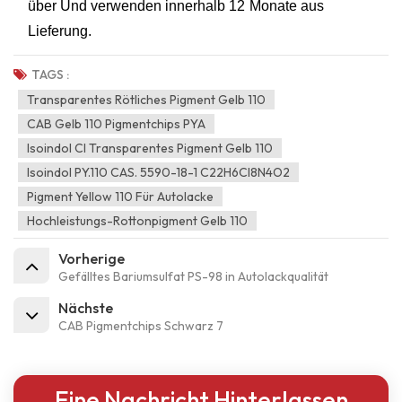
über
Und
verwenden
innerhalb
12
Monate
aus
Lieferung
.
TAGS :
Transparentes Rötliches Pigment Gelb 110
CAB Gelb 110 Pigmentchips PYA
Isoindol CI Transparentes Pigment Gelb 110
Isoindol PY.110 CAS. 5590-18-1 C22H6Cl8N4O2
Pigment Yellow 110 Für Autolacke
Hochleistungs-Rottonpigment Gelb 110
Vorherige
Gefälltes Bariumsulfat PS-98 in Autolackqualität
Nächste
CAB Pigmentchips Schwarz 7
Eine Nachricht Hinterlassen