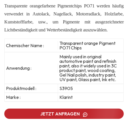
Transparente orangefarbene Pigmentchips PO71 werden häufig
verwendet in
Autolack, Nagellack,
Motorradlack,
Holzfarbe
,
Kunststofffarbe,
usw., um Pigmente mit ausgezeichneter
Lichtbeständigkeit und Wetterbeständigkeit auszuwählen.
Transparent orange Pigment
Chemischer Name :
PO71 Chips
Mainly used in original
automotive paint and refinish
paint, also it widely used in 3C
Anwendung :
product paint, wood coating,
Gel Nail polish, industry paint,
UV paint, Glass paint, Ink etc.
Produktmodell :
S3905
Marke :
Klarint
JETZT ANFRAGEN