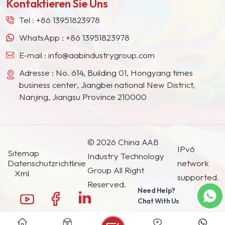
Kontaktieren Sie Uns
Südostasien, Japan, Südkorea und anderen
Pigmente mit
Ländern und Regionen geworden.
hervorragender Licht- und
Tel :
+86 13951823978
Wetterbeständigkeit
WhatsApp :
+86 13951823978
auszuwählen.
E-mail :
info@aabindustrygroup.com
Adresse : No. 614, Building 01, Hongyang times
business center, Jiangbei national New District,
Nanjing, Jiangsu Province 210000
© 2026 China AAB
IPv6
Sitemap
Industry Technology
Datenschutzrichtlinie
network
Group All Right
Xml
supported.
Reserved.
Need Help?
Chat With Us