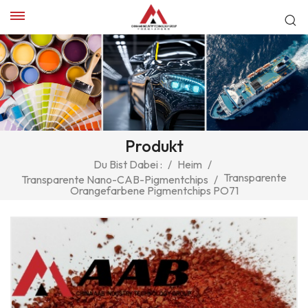
Produkt
Du Bist Dabei :
/
Heim
/
Transparente
Transparente Nano-CAB-Pigmentchips
/
Orangefarbene Pigmentchips PO71