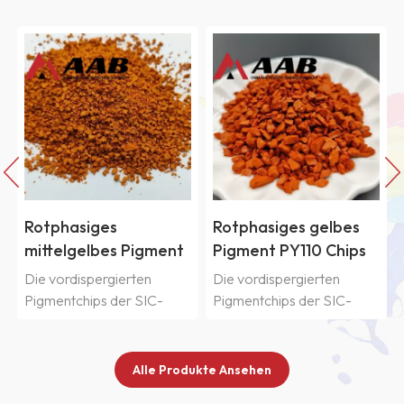
Rotphasiges
Rotphasiges gelbes
mittelgelbes Pigment
Pigment PY110 Chips
PY139 Chips
Die vordispergierten
Die vordispergierten
Pigmentchips der SIC-
Pigmentchips der SIC-
Reihe von Klarint werden
Reihe von Klarint werden
aus verschiedenen
aus verschiedenen
organischen und
organischen und
Alle Produkte Ansehen
anorganischen Pigmenten
anorganischen Pigmenten