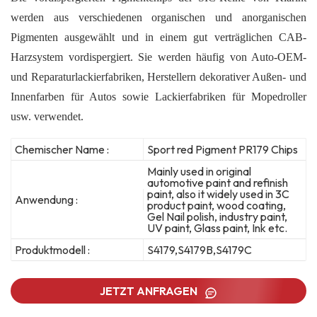
werden aus verschiedenen organischen und anorganischen
Pigmenten ausgewählt und in einem gut verträglichen CAB-
Harzsystem vordispergiert. Sie werden häufig von Auto-OEM-
und Reparaturlackierfabriken, Herstellern dekorativer Außen- und
Innenfarben für Autos sowie Lackierfabriken für Mopedroller
usw. verwendet.
Chemischer Name :
Sport red Pigment PR179 Chips
Mainly used in original
automotive paint and refinish
paint, also it widely used in 3C
Anwendung :
product paint, wood coating,
Gel Nail polish, industry paint,
UV paint, Glass paint, Ink etc.
Produktmodell :
S4179,S4179B,S4179C
JETZT ANFRAGEN