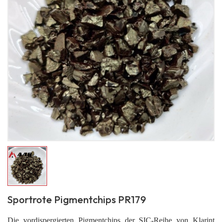
Sportrote Pigmentchips PR179
Die vordispergierten Pigmentchips der SIC-Reihe von Klarint