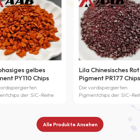
 Chinesisches Rot
Blauphasiges rotes
ment PR177 Chips
Pigment PR264 Chip
vordispergierten
Die vordispergierten
entchips der SIC-Reihe
Pigmentchips der SIC-Rei
Klarint werden aus
von Klarint werden aus
chiedenen organischen
verschiedenen organisch
anorganischen Pigmenten
und anorganischen Pigme
Alle Produkte Ansehen
ewählt und in einem gut
ausgewählt und in einem 
räglichen CAB-
verträglichen CAB-
ystem vordispergiert. Sie
Harzsystem vordispergiert