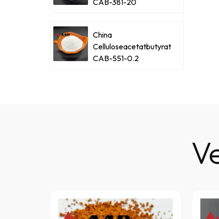
CAB-381-20
China
Celluloseacetatbutyrat
CAB-551-0.2
V