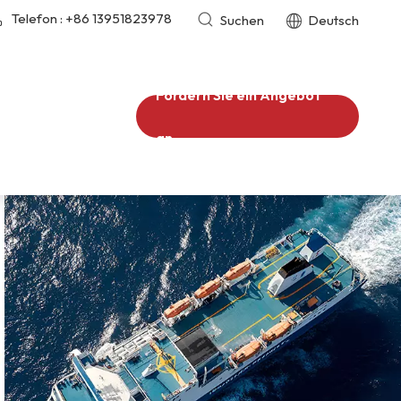
Telefon :
+86 13951823978
Suchen
Deutsch
Fordern Sie ein Angebot
an