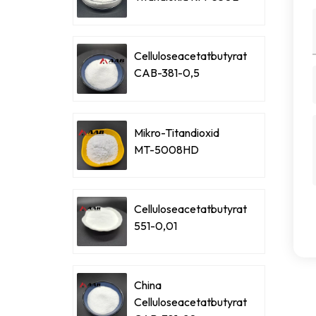
Celluloseacetatbutyrat
CAB-381-0,5
Mikro-Titandioxid
MT-5008HD
Celluloseacetatbutyrat
551-0,01
China
Celluloseacetatbutyrat