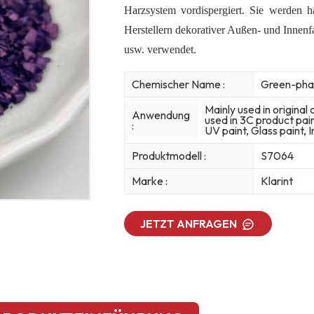
Harzsystem vordispergiert. Sie werden 
Herstellern dekorativer Außen- und Innenf
usw. verwendet.
Chemischer Name :
Green-phas
Mainly used in original 
Anwendung
used in 3C product pain
:
UV paint, Glass paint, I
Produktmodell :
S7064
Marke :
Klarint
JETZT ANFRAGEN