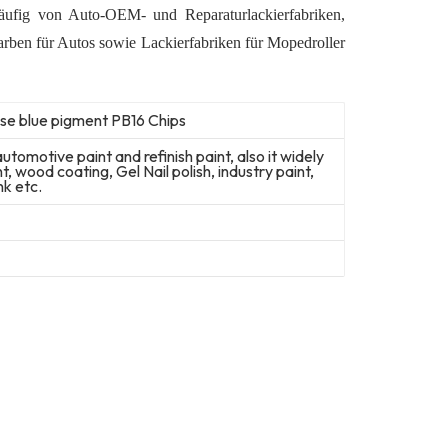
häufig von Auto-OEM- und Reparaturlackierfabriken,
arben für Autos sowie Lackierfabriken für Mopedroller
e blue pigment PB16 Chips
automotive paint and refinish paint, also it widely
t, wood coating, Gel Nail polish, industry paint,
nk etc.