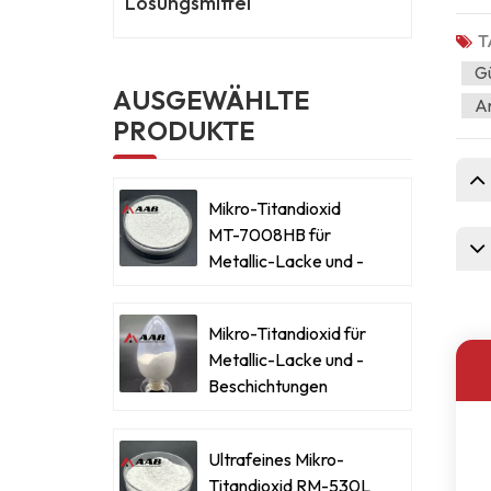
Lösungsmittel
T
Gü
AUSGEWÄHLTE
Ar
PRODUKTE
Mikro-Titandioxid
MT-7008HB für
Metallic-Lacke und -
Beschichtungen
Mikro-Titandioxid für
Metallic-Lacke und -
Beschichtungen
Ultrafeines Mikro-
Titandioxid RM-530L