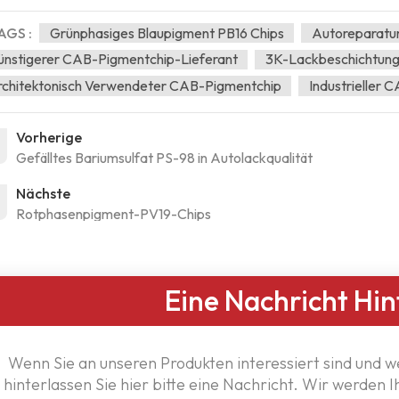
AGS :
Grünphasiges Blaupigment PB16 Chips
Autoreparatu
nstigerer CAB-Pigmentchip-Lieferant
3K-Lackbeschichtun
chitektonisch Verwendeter CAB-Pigmentchip
Industrieller
Vorherige
Gefälltes Bariumsulfat PS-98 in Autolackqualität
Nächste
Rotphasenpigment-PV19-Chips
Eine Nachricht Hin
Wenn Sie an unseren Produkten interessiert sind und w
hinterlassen Sie hier bitte eine Nachricht. Wir werden 